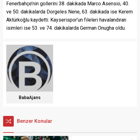
Fenerbahçe’nin gollerini 38. dakikada Marco Asensio, 40.
ve 50. dakikalarda Dorgeles Nene, 63. dakikada ise Kerem
Aktürkoğlu kaydetti. Kayserispor’un fileleri havalandıran
isimleri ise 53. ve 74. dakikalarda German Onugha oldu.
BabaAjans
Benzer Konular