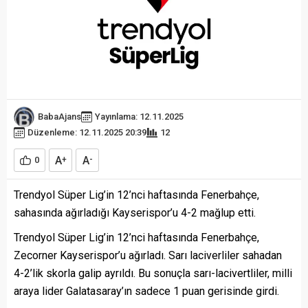
BabaAjans
Yayınlama: 12.11.2025
Düzenleme: 12.11.2025 20:39
12
A
A
0
+
-
Trendyol Süper Lig’in 12’nci haftasında Fenerbahçe,
sahasında ağırladığı Kayserispor’u 4-2 mağlup etti.
Trendyol Süper Lig’in 12’nci haftasında Fenerbahçe,
Zecorner Kayserispor’u ağırladı. Sarı laciverliler sahadan
4-2’lik skorla galip ayrıldı. Bu sonuçla sarı-lacivertliler, milli
araya lider Galatasaray’ın sadece 1 puan gerisinde girdi.