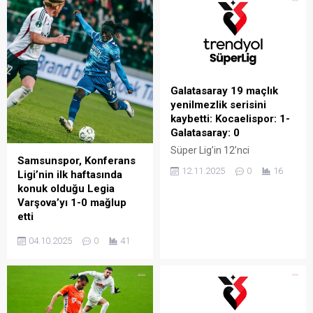
Galatasaray 19 maçlık
yenilmezlik serisini
kaybetti: Kocaelispor: 1-
Galatasaray: 0
Süper Lig’in 12’nci
Samsunspor, Konferans
haftasında Galatasaray,
12.11.2025
0
16
Ligi’nin ilk haftasında
deplasmanda Kocaelispor’a
konuk olduğu Legia
1-0 mağlup oldu. Bu sonuçla
Varşova’yı 1-0 mağlup
sarı kırmızılılar 19 maçlık
etti
yenilmezlik serisini kaybetti.
Süper Lig’in 12’nci
Samsunspor, Konferans
04.10.2025
0
41
haftasında Galatasaray
Ligi’nin ilk haftasında konuk
Kocaelispor’a konuk oldu.
olduğu Legia Varşova’yı 1-0
Zorlu mücadeleyi ev sahibi
mağlup etti. UEFA
ekip 1-0’lık skorla kazanarak
Konferans Ligi’nin ilk
büyük bir sürprize imza attı.
haftasında Samsunspor,