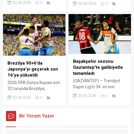
Gençlerbirliği’ni 2-0 mağlup
30.06.2026
0
06.04.2026
0
Hollanda’yı penaltılarla eledi.
etti. Trendyol Süper Lig’in
Fas, son 16 turunda Kanada
28. haftasında Natura
ile karşılaşacak. 2026 Dünya
Dünyası Gençlerbirliği ile
Kupası, son 32 turunda
Göztepe karşı karşıya geldi.
Hollanda-Fas karşı karşıya
Eryaman Stadyumu’nda
geldi. Hollanda’da an 2.
saat 14.30’da başlayan ve
dakikada Gakpo takımını
hakem Batuhan Kolak’ın
öne geçirdi. Fas, 90+1.
yönettiği maçı konuk takım
dakikada Diop golüyle skoru
Göztepe 2-0 kazandı.
eşitkledi. Mücadelenin
Göztepe’ye Gençlerbirliği
Başakşehir sezonu
Brezilya 90+6’da
normal süresi...
deplasmanında galibiyeti
Gaziantep’te galibiyetle
Japonya’yı geçerek son
getiren golleri 39. dakikada
tamamladı
16’ya yükseldi
Novatus Miroshi...
(GAZİANTEP) – Trendyol
2026 FIFA Dünya Kupası son
Süper Lig’in 34. ve son
32 turunda Brezilya,
haftasında Rams
Japonya’yı 2-1 mağlup
20.05.2026
0
30.06.2026
0
Başakşehir, deplasmanda
ederek son 16 turuna
Gaziantep FK’yı 2-1 mağlup
yükseldi. Japonya’nın 29.
etti. İstanbul ekibi sezonu 57
dakikada Sano ile öne
Bir Yorum Yazın
puanla 5. sırada tamamladı.
geçtiği maçta Brezilya,
Trendyol Süper Lig’in 34. ve
56’ncı dakikada Casemiro ve
son haftasında Gaziantep
90+6’ncı dakikada