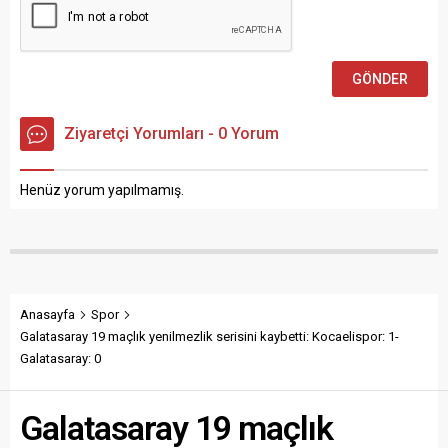
Ziyaretçi Yorumları - 0 Yorum
Henüz yorum yapılmamış.
Anasayfa
Spor
Galatasaray 19 maçlık yenilmezlik serisini kaybetti: Kocaelispor: 1-
Galatasaray: 0
Galatasaray 19 maçlık