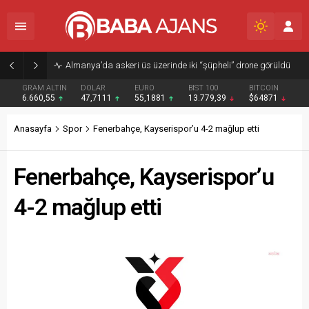
Almanya’da askeri üs üzerinde iki “şüpheli” drone görüldü
GRAM ALTIN
DOLAR
EURO
BIST 100
BITCOIN
6.660,55
47,7111
55,1881
13.779,39
$64871
Anasayfa
Spor
Fenerbahçe, Kayserispor’u 4-2 mağlup etti
Fenerbahçe, Kayserispor’u
4-2 mağlup etti