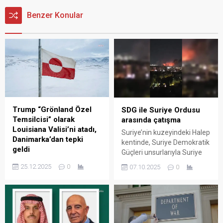
Benzer Konular
Trump “Grönland Özel
SDG ile Suriye Ordusu
Temsilcisi” olarak
arasında çatışma
Louisiana Valisi’ni atadı,
Suriye’nin kuzeyindeki Halep
Danimarka’dan tepki
kentinde, Suriye Demokratik
geldi
Güçleri unsurlarıyla Suriye
ABD Başkanı Donald
güvenlik güçleri arasında
25.12.2025
0
07.10.2025
0
Trump, Louisiana Valisi Jeff
yoğun çatışmalar yaşanıyor.
Landry’yi Grönland özel
Suriye Savunma
temsilcisi olarak atadı.
Bakanlığı’dan yapılan
Atama sonrasında
açıklamayla bölgedeki
Danimarka’dan tepki geldi.
tansiyonun, SDG tarafından
Dışişleri Bakanı Lars Lokke
sivillere yönelik