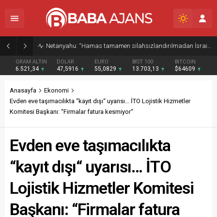
Netanyahu: “Hamas tamamen silahsızlandırılmadan İsrail Gazze’den çekilmeyecek”
GRAM ALTIN
DOLAR
EURO
BIST 100
BITCOIN
6.521,34
47,5916
55,0829
13.703,13
$64609
Anasayfa
Ekonomi
Evden eve taşımacılıkta “kayıt dışı“ uyarısı… İTO Lojistik Hizmetler
Komitesi Başkanı: “Firmalar fatura kesmiyor“
Evden eve taşımacılıkta
“kayıt dışı“ uyarısı… İTO
Lojistik Hizmetler Komitesi
Başkanı: “Firmalar fatura