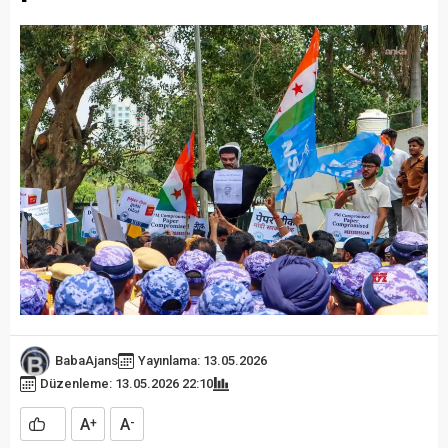
BabaAjans
Yayınlama: 13.05.2026
Düzenleme: 13.05.2026 22:10
A
A
+
-