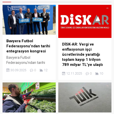
Bavyera Futbol
DİSK-AR: Vergi ve
Federasyonu’ndan tarihi
enflasyonun işçi
entegrasyon kongresi
ücretlerinde yarattığı
Bavyera Futbol
toplam kayıp 1 trilyon
Federasyonu’ndan tarihi
789 milyar TL’ye ulaştı
entegrasyon kongresi Tevfik
30.09.2025
0
12
Devrimci İşçi Sendikaları
Şendöl/MÜNİH Almanya’nın
12.11.2025
0
10
Konfederasyonu Araştırma
Herzogenaurach
Merkezi’nin (DİSK-AR)
kasabasındaki Adidas
verilerine göre, 2025’in ilk on
kampüsünde, Bavyera
ayında enflasyonun işçi
Futbol Federasyonu (BFV) ilk
ücretlerine birikimli faturası
entegrasyon kongresini
994,4 milyar TL, vergilerin
düzenledi. Kongrede,
birikimli faturası ise 794,6
futbolda katılımı artırma,
milyar TL olarak hesaplandı.
entegrasyonu geliştirme ve