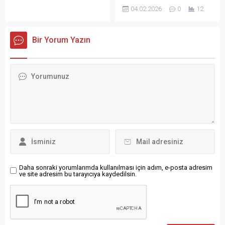
çıktı
rekorunu kırdı. Fiyat
04.02.2026
0
12
Türkiye Cumhuriyet Merkez
artışında, doğal gaz birinci
Bankası (TCMB), Ocak ayına
sıraya yerleşti. Doğal gazda
ilişkin Fiyat Gelişmeleri
ortalama fiyat artışı nisanda
Bir Yorum Yazın
Raporunu yayımladı. Rapora
aylık yüzde 44,47, yıllık
göre, ocak ayında tüketici
yüzde 94,71 oldu. Elektrik,
fiyatlarında görülen aylık
doğal gaz ve akaryakıtta
yükselişte, gıda ve hizmet
devam eden sübvansiyonun
gruplarındaki fiyat artışları
yıllık maliyeti 1 trilyon TL
ön plana çıktı. Ocak ayında
olarak...
tüketici fiyatlarındaki yüzde
4,84’lük artışta gıda ve
hizmet fiyatları belirleyici
oldu. Yıllık enflasyona katkı
gıda ve alkolsüz içeceklerde
1,23...
Daha sonraki yorumlarımda kullanılması için adım, e-posta adresim
ve site adresim bu tarayıcıya kaydedilsin.