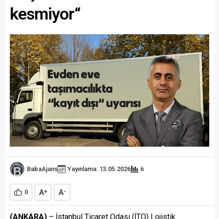
kesmiyor“
BabaAjans
Yayınlama: 13.05.2026
6
A
A
0
+
-
(ANKARA)
– İstanbul Ticaret Odası (İTO) Lojistik