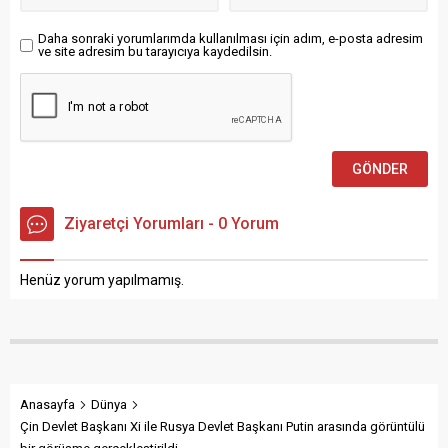
Cumhurbaşkanlığı
Başkanı Burak Özkuzucu
Dolmabahçe Çalışma
imzasıyla yapılan
Daha sonraki yorumlarımda kullanılması için adım, e-posta adresim
Ofisi’nde kabul etti” denildi.
ve site adresim bu tarayıcıya kaydedilsin.
açıklamada, CHP’li Üsküdar...
Ziyaretçi Yorumları - 0 Yorum
Henüz yorum yapılmamış.
Anasayfa
Dünya
Çin Devlet Başkanı Xi ile Rusya Devlet Başkanı Putin arasında görüntülü