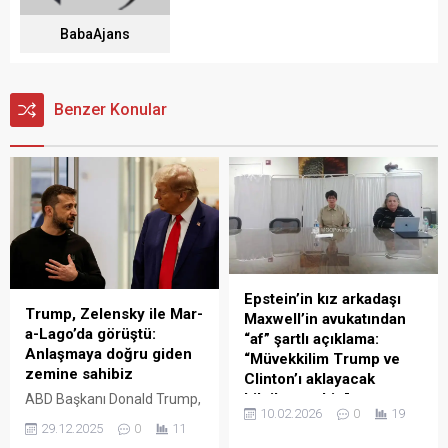
BabaAjans
Benzer Konular
Epstein’in kız arkadaşı
Trump, Zelensky ile Mar-
Maxwell’in avukatından
a-Lago’da görüştü:
“af” şartlı açıklama:
Anlaşmaya doğru giden
“Müvekkilim Trump ve
zemine sahibiz
Clinton’ı aklayacak
bilgilere sahip”
ABD Başkanı Donald Trump,
10.02.2026
0
19
Ukrayna Devlet Başkanı
Cinsel suçlardan hüküm
29.12.2025
0
11
Volodymyr Zelensky ile
giyen Jeffrey Epstein’in kız