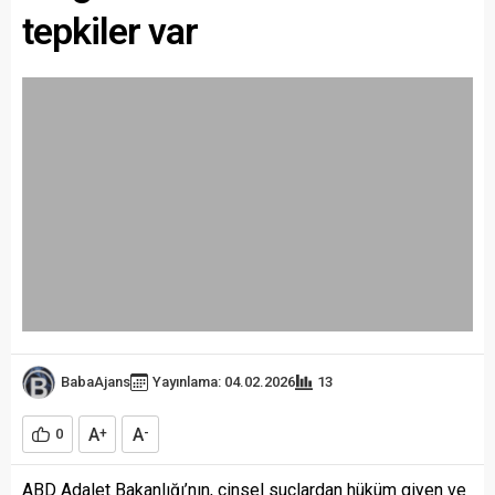
tepkiler var
BabaAjans
Yayınlama: 04.02.2026
13
A
A
0
+
-
ABD Adalet Bakanlığı’nın, cinsel suçlardan hüküm giyen ve