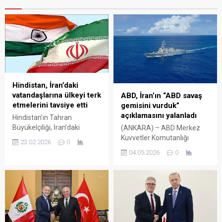
Hindistan, İran’daki
vatandaşlarına ülkeyi terk
ABD, İran’ın “ABD savaş
etmelerini tavsiye etti
gemisini vurduk”
açıklamasını yalanladı
Hindistan’ın Tahran
Büyükelçiliği, İran’daki
(ANKARA) – ABD Merkez
güvenlik gelişmeleri
Kuvvetler Komutanlığı
23.02.2026
0
nedeniyle ülkede bulunan
(CENTCOM), İran’ın ABD’ye
04.05.2026
0
Hindistan vatandaşlarına
ait bir destroyer gemisini iki
İran’dan ayrılmaları yönünde
füzeyle vurduğuna yönelik
tavsiyede bulundu.
açıklamasını yalanladı.
Büyükelçilik tarafından 23
CENTCOM’un sosyal medya
Şubat 2026 tarihinde
hesabından yapılan
yayımlanan
açıklamada, “Hiçbir ABD
duyuruda, Hindistan
Donanması gemisi