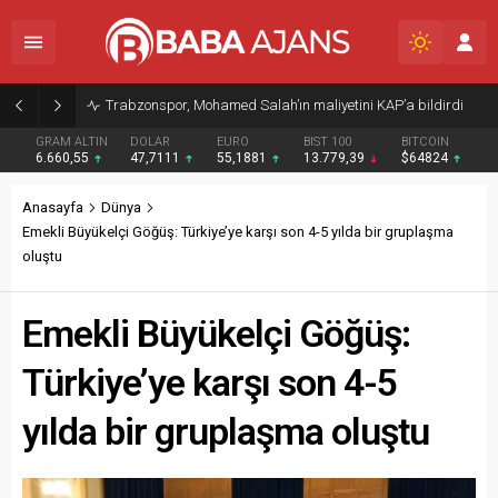
Trabzonspor, Mohamed Salah’ın maliyetini KAP’a bildirdi
GRAM ALTIN
DOLAR
EURO
BIST 100
BITCOIN
6.660,55
47,7111
55,1881
13.779,39
$64824
Anasayfa
Dünya
Emekli Büyükelçi Göğüş: Türkiye’ye karşı son 4-5 yılda bir gruplaşma
oluştu
Emekli Büyükelçi Göğüş:
Türkiye’ye karşı son 4-5
yılda bir gruplaşma oluştu