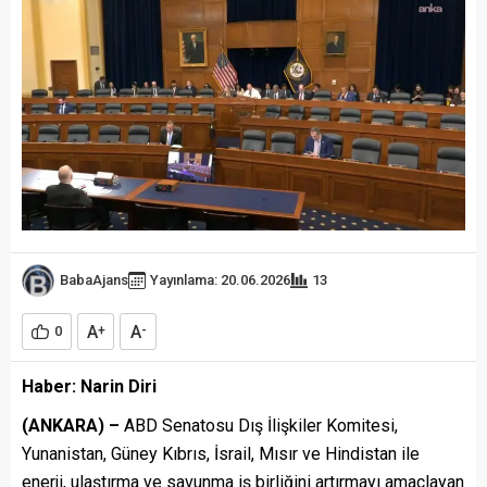
BabaAjans
Yayınlama: 20.06.2026
13
A
A
0
+
-
Haber: Narin Diri
(ANKARA) –
ABD Senatosu Dış İlişkiler Komitesi,
Yunanistan, Güney Kıbrıs, İsrail, Mısır ve Hindistan ile
enerji, ulaştırma ve savunma iş birliğini artırmayı amaçlayan