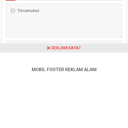
atölyelere uzanan geniş bir
başta İslam din dersi
programla sanatseverleri
öğretmenliği olmak üzere
buluşturacak. Açılış
çeşitli alanlarda eğitim
gecesinde Sunay Akın
alabilecek. Fakültede sekiz...
sahne alırken, Türk
tiyatrosunun usta
ismi Selçuk Yöntem’e Onur
Ödülü verilecek. Türkçe ve
REKLAMI KAPAT
Almanca etkinliklerin yer
alacağı festivalde birçok...
Daha sonraki yorumlarımda kullanılması için adım, e-posta adresim
ve site adresim bu tarayıcıya kaydedilsin.
MOBİL FOOTER REKLAM ALANI
Ziyaretçi Yorumları - 0 Yorum