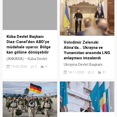
Küba Devlet Başkanı
Diaz-Canel’den ABD’ye
Volodimir Zelenski
müdahale uyarısı: Bölge
Atina’da… Ukrayna ve
kan gölüne dönüşebilir
Yunanistan arasında LNG
anlaşması imzalandı
(ANKARA) – Küba Devlet
Başkanı Miguel Diaz-Canel,
Ukrayna Devlet Başkanı
19.05.2026
0
4
ABD’nin ülkesine yönelik
Volodimir Zelenski, dün
18.11.2025
0
51
askeri tehditlerinin
Atina’da kış aylarında ABD
“uluslararası suç” niteliği
tarafından tedarik edilecek
taşıdığını belirterek, olası bir
sıvılaştırılmış doğal gaz
müdahalenin bölgesel barış
(LNG) ithalatı için bir
ve istikrar üzerinde yıkıcı
anlaşma imzaladı.
sonuçlar doğuracağını
Zelenski’nin bir sonraki
söyledi. Diaz-Canel, sosyal
durağı ise Paris olacak.
medya hesabından yaptığı
Ukrayna Devlet Başkanı
paylaşımda, “gezegenin en
Volodimir Zelenski ve