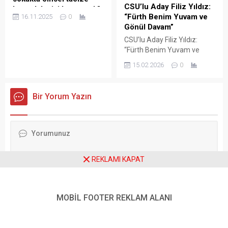
CSU’lu Aday Filiz Yıldız:
karşı daha iyi korunmalı”
“Fürth Benim Yuvam ve
16.11.2025
0
Almanya’daki Ayrımcılıkla
Gönül Davam”
Mücadele Daire Başkanı
CSU’lu Aday Filiz Yıldız:
Başkanı Ferda Ataman,
“Fürth Benim Yuvam ve
kadınların günlük yaşamda
Gönül Davam” Almanya’nın
karşılaştığı cinsel tacize
15.02.2026
0
Bavyera Eyaleti’nde 8
karşı daha iyi korunması
Mart’ta yapılacak yerel
gerektiğini vurguladı.
seçimler yaklaşırken, siyasi
Ataman, ceza hukukunun
Bir Yorum Yazın
hareketlilik hız kazandı.
cinsel tacizle mücadelede
Hristiyan Sosyal Birlik (CSU)
sıkılaştırılmasının önemli
partisinden Fürth belediye
olduğunu ancak tacizin
meclis üyeliğine aday
yalnızca iş yerinde
gösterilen Filiz Yıldız, listede
yaşanmadığını belirterek,
38’inci sıradan yarışacak.
“Kadınlar alışverişte, spor
REKLAMI KAPAT
Yıldız, kente olan bağlılığını
salonunda, sürücü kursunda
“Fürth benim yuvam ve
veya konut ararken de
gönül davamdır”...
tacize uğrayabiliyor. Bu
durumlarda...
MOBİL FOOTER REKLAM ALANI
Daha sonraki yorumlarımda kullanılması için adım, e-posta adresim