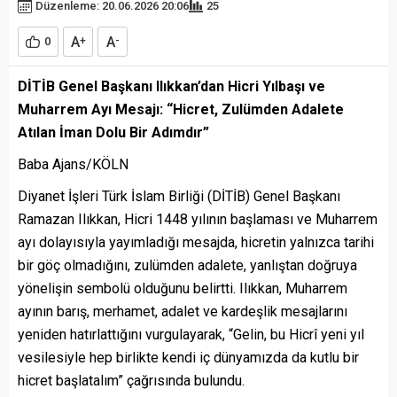
Düzenleme: 20.06.2026 20:06
25
A
A
0
+
-
DİTİB Genel Başkanı Ilıkkan’dan Hicri Yılbaşı ve
Muharrem Ayı Mesajı: “Hicret, Zulümden Adalete
Atılan İman Dolu Bir Adımdır”
Baba Ajans/KÖLN
Diyanet İşleri Türk İslam Birliği (DİTİB) Genel Başkanı
Ramazan Ilıkkan, Hicri 1448 yılının başlaması ve Muharrem
ayı dolayısıyla yayımladığı mesajda, hicretin yalnızca tarihi
bir göç olmadığını, zulümden adalete, yanlıştan doğruya
yönelişin sembolü olduğunu belirtti. Ilıkkan, Muharrem
ayının barış, merhamet, adalet ve kardeşlik mesajlarını
yeniden hatırlattığını vurgulayarak, “Gelin, bu Hicrî yeni yıl
vesilesiyle hep birlikte kendi iç dünyamızda da kutlu bir
hicret başlatalım” çağrısında bulundu.