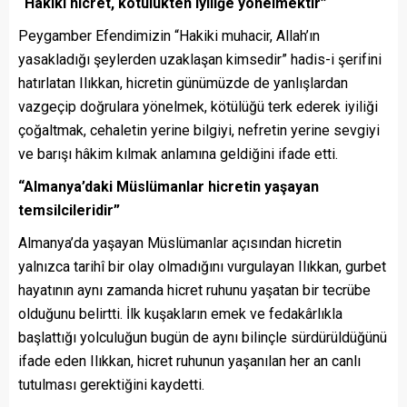
“Hakiki hicret, kötülükten iyiliğe yönelmektir”
Peygamber Efendimizin “Hakiki muhacir, Allah’ın
yasakladığı şeylerden uzaklaşan kimsedir” hadis-i şerifini
hatırlatan Ilıkkan, hicretin günümüzde de yanlışlardan
vazgeçip doğrulara yönelmek, kötülüğü terk ederek iyiliği
çoğaltmak, cehaletin yerine bilgiyi, nefretin yerine sevgiyi
ve barışı hâkim kılmak anlamına geldiğini ifade etti.
“Almanya’daki Müslümanlar hicretin yaşayan
temsilcileridir”
Almanya’da yaşayan Müslümanlar açısından hicretin
yalnızca tarihî bir olay olmadığını vurgulayan Ilıkkan, gurbet
hayatının aynı zamanda hicret ruhunu yaşatan bir tecrübe
olduğunu belirtti. İlk kuşakların emek ve fedakârlıkla
başlattığı yolculuğun bugün de aynı bilinçle sürdürüldüğünü
ifade eden Ilıkkan, hicret ruhunun yaşanılan her an canlı
tutulması gerektiğini kaydetti.