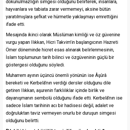
dokunulmazlığın simgesi olduğunu belirterek, insanlara,
hayvanlara ve tabiata zarar vermemeyi, aksine bütün
yaratılmışlara şefkat ve hürmetle yaklaşmayı emrettiğini
ifade etti.
Mesajında ikinci olarak Müslüman kimliği ve öz güvenine
vurgu yapan Ilıkkan, Hicri Takvim’in başlangıcının Hazreti
Ömer döneminde hicret esas alınarak belirlenmesinin,
İslam toplumunun tarih bilinci ve özgüveninin güçlü bir
göstergesi olduğunu söyledi.
Muharrem ayının üçüncü önemli yönünün ise Âşûrâ
bereketi ve Kerbelâ’nın verdiği dersler olduğunu dile
getiren Ilıkkan, aşurenin farklılıklar içinde birlik ve
dayanışmanın sembolü olduğunu ifade etti. Kerbelâ’nın ise
sadece İslam tarihinin acı bir hadisesi değil, adalet ve
doğruluktan taviz vermeyen onurlu bir duruşun simgesi
olduğunu belirtti.