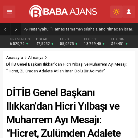
Netanyahu: “Hamas tamamen silahsızlandırılmadan İsrail Gazze’den çekilmeyecek”
GRAM ALTIN
DOLAR
EURO
BIST 100
BITCOIN
6.520,79
47,5952
55,0575
13.769,40
$64451
Anasayfa
Almanya
DİTİB Genel Başkanı Ilıkkan’dan Hicri Yılbaşı ve Muharrem Ayı Mesajı:
“Hicret, Zulümden Adalete Atılan İman Dolu Bir Adımdır”
DİTİB Genel Başkanı
Ilıkkan’dan Hicri Yılbaşı ve
Muharrem Ayı Mesajı:
“Hicret, Zulümden Adalete