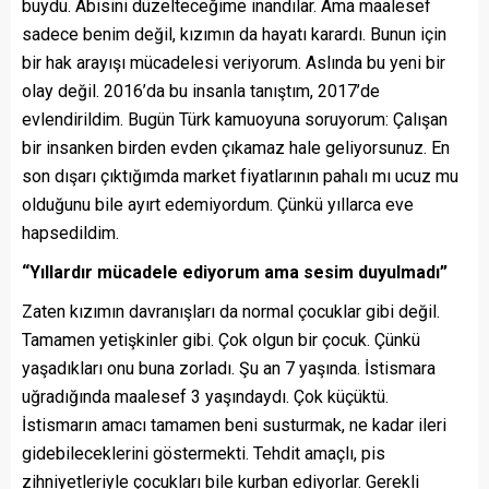
buydu. Abisini düzelteceğime inandılar. Ama maalesef
sadece benim değil, kızımın da hayatı karardı. Bunun için
bir hak arayışı mücadelesi veriyorum. Aslında bu yeni bir
olay değil. 2016’da bu insanla tanıştım, 2017’de
evlendirildim. Bugün Türk kamuoyuna soruyorum: Çalışan
bir insanken birden evden çıkamaz hale geliyorsunuz. En
son dışarı çıktığımda market fiyatlarının pahalı mı ucuz mu
olduğunu bile ayırt edemiyordum. Çünkü yıllarca eve
hapsedildim.
“Yıllardır mücadele ediyorum ama sesim duyulmadı”
Zaten kızımın davranışları da normal çocuklar gibi değil.
Tamamen yetişkinler gibi. Çok olgun bir çocuk. Çünkü
yaşadıkları onu buna zorladı. Şu an 7 yaşında. İstismara
uğradığında maalesef 3 yaşındaydı. Çok küçüktü.
İstismarın amacı tamamen beni susturmak, ne kadar ileri
gidebileceklerini göstermekti. Tehdit amaçlı, pis
zihniyetleriyle çocukları bile kurban ediyorlar. Gerekli