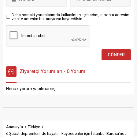
kaydedildi: “30 ilde
Dış Ticaret Beklenti Anketi’ni
uyuşturucu madde
değerlendirdi. Bolat, şunları
smatıcılarına yönelik...
kaydetti: “01-17 Eylül 2025
Daha sonraki yorumlarımda kullanılması için adım, e-posta adresim
ve site adresim bu tarayıcıya kaydedilsin.
tarihleri...
Ziyaretçi Yorumları - 0 Yorum
Henüz yorum yapılmamış.
Anasayfa
Türkiye
6 Şubat depremlerinde hayatını kaybedenler için İstanbul Barosu’nda