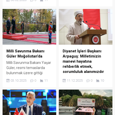
davada savcı, müteahhit
açılmaya hazırlanıyor.
Şakir Tahiroğlu’nun “bilinçli
İstanbul Büyükşehir
taksirle ölüme neden olma”
Belediyesi’nin tesis yönetimi
suçundan 22,5 yıla kadar
alanında hizmet veren
hapisle cezalandırılmasını
iştiraki Boğaziçi Yönetim AŞ
talep etti. Müşteki avukatları
tarafından yönetilecek
sanığın “olası kast”la
Karavan Park’ta, Şubat 2027
yargılanması gerektiğini
sonuna kadar geçerli olacak
savunarak, “Adaletin
1 yıllık konaklamalar için
yalnızca eksiksiz bir
başvuru süreci başladı.
Milli Savunma Bakanı
Diyanet İşleri Başkanı
hesaplaşma ile
İstanbul; tarihi, kültürel
Güler Moğolistan’da
Arpaguş: Milletimizin
sağlanabileceğini bir kez
yapısı ve çok...
manevi hayatına
Milli Savunma Bakanı Yaşar
daha hatırlatıyor; hem kamu
rehberlik etmek,
Güler, resmi temaslarda
görevlilerinin hem...
sorumluluk alanımızdır
bulunmak üzere gittiği
Moğolistan’da, Moğolistan
Diyanet İşleri Başkanı Safi
03.10.2025
0
11
11.12.2025
0
10
Savunma Bakanı Damba
Arpaguş, “Gençlik
Batlut ile görüştü. Milli
merkezlerinde,
Savunma Bakanı Yaşar
hastanelerde,
Güler, resmi temaslarda
huzurevlerinde,
bulunmak üzere
cezaevlerinde, üniversite
Moğolistan’da gitti.
yurtlarında ve daha pek çok
Bakanlığın resmi X
alanda hizmet üretmek ve