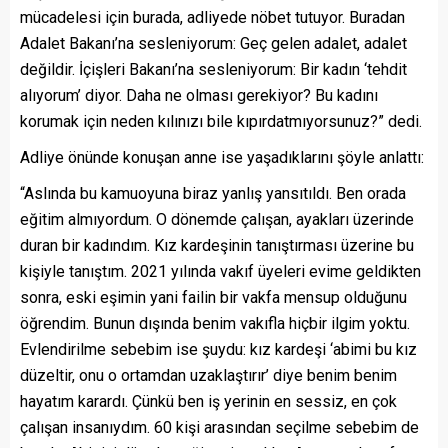
mücadelesi için burada, adliyede nöbet tutuyor. Buradan
Adalet Bakanı’na sesleniyorum: Geç gelen adalet, adalet
değildir. İçişleri Bakanı’na sesleniyorum: Bir kadın ‘tehdit
alıyorum’ diyor. Daha ne olması gerekiyor? Bu kadını
korumak için neden kılınızı bile kıpırdatmıyorsunuz?” dedi.
Adliye önünde konuşan anne ise yaşadıklarını şöyle anlattı:
“Aslında bu kamuoyuna biraz yanlış yansıtıldı. Ben orada
eğitim almıyordum. O dönemde çalışan, ayakları üzerinde
duran bir kadındım. Kız kardeşinin tanıştırması üzerine bu
kişiyle tanıştım. 2021 yılında vakıf üyeleri evime geldikten
sonra, eski eşimin yani failin bir vakfa mensup olduğunu
öğrendim. Bunun dışında benim vakıfla hiçbir ilgim yoktu.
Evlendirilme sebebim ise şuydu: kız kardeşi ‘abimi bu kız
düzeltir, onu o ortamdan uzaklaştırır’ diye benim benim
hayatım karardı. Çünkü ben iş yerinin en sessiz, en çok
çalışan insanıydım. 60 kişi arasından seçilme sebebim de