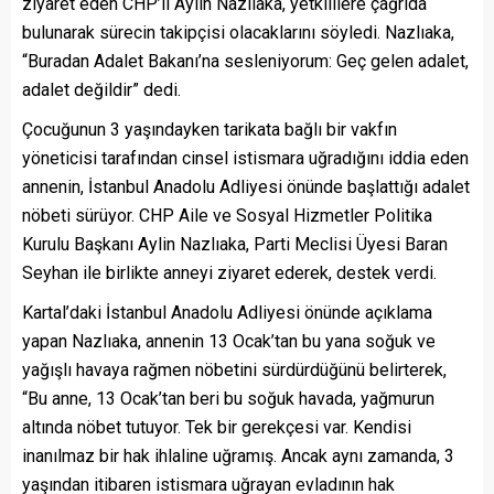
ziyaret eden CHP’li Aylin Nazlıaka, yetkililere çağrıda
bulunarak sürecin takipçisi olacaklarını söyledi. Nazlıaka,
“Buradan Adalet Bakanı’na sesleniyorum: Geç gelen adalet,
adalet değildir” dedi.
Çocuğunun 3 yaşındayken tarikata bağlı bir vakfın
yöneticisi tarafından cinsel istismara uğradığını iddia eden
annenin, İstanbul Anadolu Adliyesi önünde başlattığı adalet
nöbeti sürüyor. CHP Aile ve Sosyal Hizmetler Politika
Kurulu Başkanı Aylin Nazlıaka, Parti Meclisi Üyesi Baran
Seyhan ile birlikte anneyi ziyaret ederek, destek verdi.
Kartal’daki İstanbul Anadolu Adliyesi önünde açıklama
yapan Nazlıaka, annenin 13 Ocak’tan bu yana soğuk ve
yağışlı havaya rağmen nöbetini sürdürdüğünü belirterek,
“Bu anne, 13 Ocak’tan beri bu soğuk havada, yağmurun
altında nöbet tutuyor. Tek bir gerekçesi var. Kendisi
inanılmaz bir hak ihlaline uğramış. Ancak aynı zamanda, 3
yaşından itibaren istismara uğrayan evladının hak