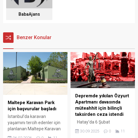
BabaAjans
Benzer Konular
Depremde yıkılan Özyurt
Apartmanı davasında
Maltepe Karavan Park
müteahhit için bilinçli
için başvurular başladı
taksirden ceza istendi
İstanbul’da karavan
Hatay’da 6 Şubat
yaşamını tercih edenler için
depremlerinde yıkılan
planlanan Maltepe Karavan
30.09.2025
0
11
Özyurt Apartmanı’na ilişkin
Park Yaşam Alanı hizmete
06.02.2026
0
11