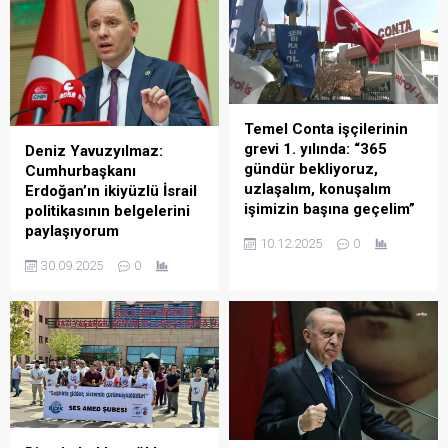
Temel Conta işçilerinin
grevi 1. yılında: “365
Deniz Yavuzyılmaz:
gündür bekliyoruz,
Cumhurbaşkanı
uzlaşalım, konuşalım
Erdoğan’ın ikiyüzlü İsrail
işimizin başına geçelim”
politikasının belgelerini
paylaşıyorum
İzmir’deki Temel Conta
10.12.2025
0
Fabrikası işçilerinin fabrika
HP Genel Başkan Yardımcısı
30.09.2025
0
yönetiminin sendika
Deniz Yavuzyılmaz,
yetkisini tanımadığı
“Cumhurbaşkanı Erdoğan’ın
gerekçesiyle başlattıkları
ikiyüzlü İsrail politikasının
grev bugün 1. yılını doldurdu.
belgelerini paylaşıyorum”
TÜRK-İŞ Ege Bölge
diyerek, Irak merkezi
Temsilcisi Hayrettin
hükümetinin onayı olmadan
Çakmak, “365 gündür
usülsüz petrol taşınmasını
masaya bekliyoruz.
“AKP, adeta İsrail ve diğer
Uzlaşalım, konuşalım,
bazı ülkeler ucuza petrol