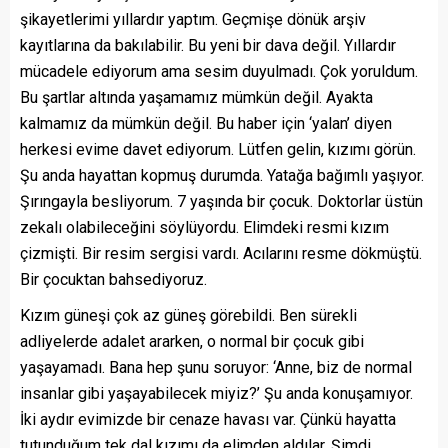
şikayetlerimi yıllardır yaptım. Geçmişe dönük arşiv
kayıtlarına da bakılabilir. Bu yeni bir dava değil. Yıllardır
mücadele ediyorum ama sesim duyulmadı. Çok yoruldum.
Bu şartlar altında yaşamamız mümkün değil. Ayakta
kalmamız da mümkün değil. Bu haber için ‘yalan’ diyen
herkesi evime davet ediyorum. Lütfen gelin, kızımı görün.
Şu anda hayattan kopmuş durumda. Yatağa bağımlı yaşıyor.
Şırıngayla besliyorum. 7 yaşında bir çocuk. Doktorlar üstün
zekalı olabileceğini söylüyordu. Elimdeki resmi kızım
çizmişti. Bir resim sergisi vardı. Acılarını resme dökmüştü.
Bir çocuktan bahsediyoruz.
Kızım güneşi çok az güneş görebildi. Ben sürekli
adliyelerde adalet ararken, o normal bir çocuk gibi
yaşayamadı. Bana hep şunu soruyor: ‘Anne, biz de normal
insanlar gibi yaşayabilecek miyiz?’ Şu anda konuşamıyor.
İki aydır evimizde bir cenaze havası var. Çünkü hayatta
tutunduğum tek dal kızımı da elimden aldılar. Şimdi