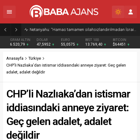
Netanyahu: “Hamas tamamen silahsızlandırılmadan İsrail Gazze’den çekilmeyecek”
GRAM ALTIN
DOLAR
EURO
BIST 100
BITCOIN
6.520,79
47,5952
55,0575
13.769,40
$64451
Anasayfa
Türkiye
CHP’li Nazlıaka’dan istismar iddiasındaki anneye ziyaret: Geç gelen
adalet, adalet değildir
CHP’li Nazlıaka’dan istismar
iddiasındaki anneye ziyaret:
Geç gelen adalet, adalet
değildir