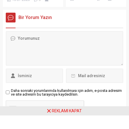
Mahmut Arıkan, Lübnan’da
yarısından geçerli motorine
uluslararası insani yardım
7 lira 80 kuruş, benzine de 2
çalışmaları kapsamında
lira zam gündeme geldi. Bu
Bir Yorum Yazın
Filistin mülteci kamplarını
tutarların, yüzde 50’si
ziyaret etti. Arıkan, “Tarih ve
ÖTV’den karşılanacak,
coğrafya şahittir ki; Türkiye,
kalanı da pompa satış
Lübnan ve Filistin halkları,
fiyatlarına yansıtılacaktı. 15
kaderi ortak tek bir ailenin
Temmuz Demokrasi ve Milli
fertleridir. Bugün İstanbul’un
Birlik Günü’nün resmi tatil ve
kalbi Beyrut’la atmakta,
piyasaların kapalı olması
Ankara’nın duası Kudüs’le,
nedeniyle bu gece yarısı
Gazze ile birliktedir” dedi.
zam...
Saadet Genel Başkanı
Mahmut Arıkan,...
Daha sonraki yorumlarımda kullanılması için adım, e-posta adresim
ve site adresim bu tarayıcıya kaydedilsin.
REKLAMI KAPAT