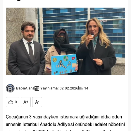
BabaAjans
Yayınlama: 02.02.2026
14
A
A
0
+
-
Çocuğunun 3 yaşındayken istismara uğradığını iddia eden
annenin İstanbul Anadolu Adliyesi önündeki adalet nöbetini