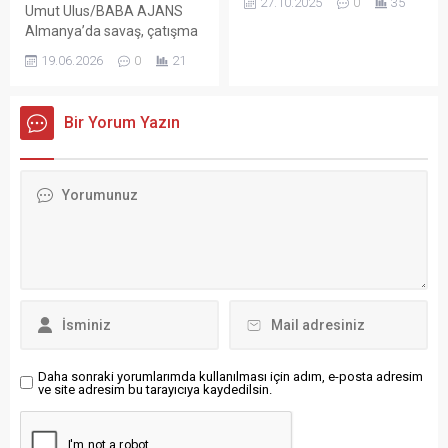
27.10.2025
0
35
Umut Ulus/BABA AJANS
Brandenburg Atatürkçü
Almanya’da savaş, çatışma
Düşünce Derneği (ADD)’nin
ve zorunlu göç nedeniyle
işbirliğiyle kutlandı. Yaklaşık
19.06.2026
0
21
ülkeye sığınanların sayısı
300 davetlinin katılımıyla
2025 itibarıyla 4 milyonu
düzenlenen kutlama, CHP
aştı. Federal İstatistik Dairesi
Berlin Birliği Başkanı Prof. Dr.
Bir Yorum Yazın
verilerine göre mültecilerin
Ziya Akçetin ve ADD Berlin
yaklaşık yarısını Ukrayna ve
Başkanı Olcay Başeğmez’in
Suriye kökenliler
açılış konuşmalarıyla
oluştururken, aile birleşimi
başladı. Akçetin,
gibi nedenlerle gelenler de
konuşmasında
hesaba katıldığında gerçek
Cumhuriyet’in yalnızca bir
sayının daha yüksek
yönetim biçimi olmadığını,
olabileceği belirtiliyor.
aynı...
Almanya’da geçen yıl
itibarıyla savaş,...
Daha sonraki yorumlarımda kullanılması için adım, e-posta adresim
ve site adresim bu tarayıcıya kaydedilsin.