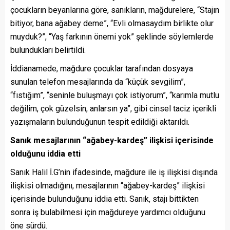
çocukların beyanlarına göre, sanıkların, mağdurelere, “Stajın
bitiyor, bana ağabey deme”, “Evli olmasaydım birlikte olur
muyduk?”, “Yaş farkının önemi yok” şeklinde söylemlerde
bulundukları belirtildi.
İddianamede, mağdure çocuklar tarafından dosyaya
sunulan telefon mesajlarında da “küçük sevgilim”,
“fıstığım”, “seninle buluşmayı çok istiyorum”, “karımla mutlu
değilim, çok güzelsin, anlarsın ya”, gibi cinsel taciz içerikli
yazışmaların bulunduğunun tespit edildiği aktarıldı.
Sanık mesajlarının “ağabey-kardeş” ilişkisi içerisinde
olduğunu iddia etti
Sanık Halil İ.G’nin ifadesinde, mağdure ile iş ilişkisi dışında
ilişkisi olmadığını, mesajlarının “ağabey-kardeş” ilişkisi
içerisinde bulunduğunu iddia etti. Sanık, stajı bittikten
sonra iş bulabilmesi için mağdureye yardımcı olduğunu
öne sürdü.