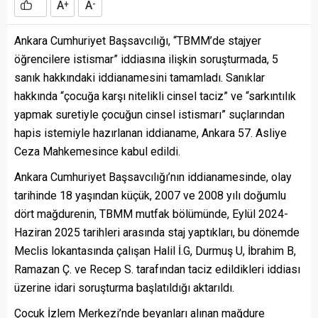
A
A
+
-
Ankara Cumhuriyet Başsavcılığı, “TBMM’de stajyer
öğrencilere istismar” iddiasına ilişkin soruşturmada, 5
sanık hakkındaki iddianamesini tamamladı. Sanıklar
hakkında “çocuğa karşı nitelikli cinsel taciz” ve “sarkıntılık
yapmak suretiyle çocuğun cinsel istismarı” suçlarından
hapis istemiyle hazırlanan iddianame, Ankara 57. Asliye
Ceza Mahkemesince kabul edildi.
Ankara Cumhuriyet Başsavcılığı’nın iddianamesinde, olay
tarihinde 18 yaşından küçük, 2007 ve 2008 yılı doğumlu
dört mağdurenin, TBMM mutfak bölümünde, Eylül 2024-
Haziran 2025 tarihleri arasında staj yaptıkları, bu dönemde
Meclis lokantasında çalışan Halil İ.G, Durmuş U, İbrahim B,
Ramazan Ç. ve Recep S. tarafından taciz edildikleri iddiası
üzerine idari soruşturma başlatıldığı aktarıldı.
Çocuk İzlem Merkezi’nde beyanları alınan mağdure