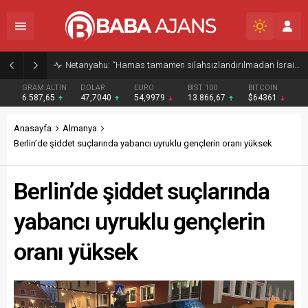
Netanyahu: “Hamas tamamen silahsızlandırılmadan İsrail Gazze’den çekilmeyecek”
GRAM ALTIN
DOLAR
EURO
BIST 100
BITCOIN
6.587,65
47,7040
54,9979
13.866,67
$64361
Anasayfa
Almanya
Berlin’de şiddet suçlarında yabancı uyruklu gençlerin oranı yüksek
Berlin’de şiddet suçlarında
yabancı uyruklu gençlerin
oranı yüksek