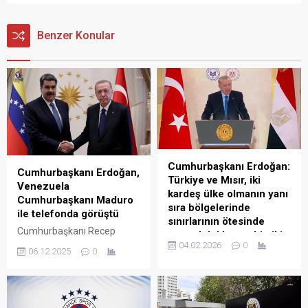
Benzer Konular
Cumhurbaşkanı Erdoğan:
Cumhurbaşkanı Erdoğan,
Türkiye ve Mısır, iki
Venezuela
kardeş ülke olmanın yanı
Cumhurbaşkanı Maduro
sıra bölgelerinde
ile telefonda görüştü
sınırlarının ötesinde
Cumhurbaşkanı Recep
sorumluluklara sahip iki
Tayyip Erdoğan, Venezuela
04.02.2026
0
güçlü devlettir
06.12.2025
0
Cumhurbaşkanı Nicolas
Cumhurbaşkanı Recep
Maduro ile bir telefon
Tayyip Erdoğan, “Türkiye ve
görüşmesi gerçekleştirdi.
Mısır, iki kardeş ülke olmanın
İletişim Başkanlığı’ndan
yanı sıra bölgelerinde