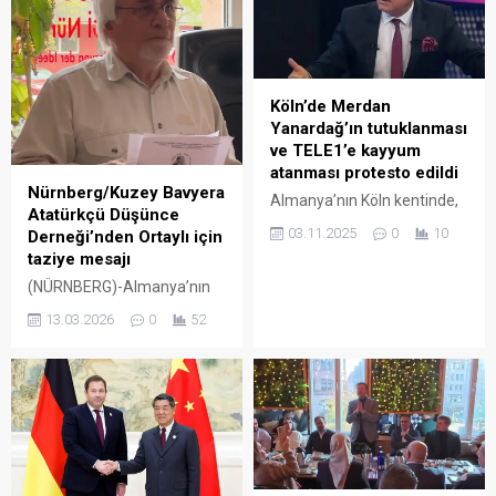
Köln’de Merdan
Yanardağ’ın tutuklanması
ve TELE1’e kayyum
atanması protesto edildi
Nürnberg/Kuzey Bavyera
Almanya’nın Köln kentinde,
Atatürkçü Düşünce
TELE1 Genel Yayın
03.11.2025
0
10
Derneği’nden Ortaylı için
Yönetmeni Merdan
taziye mesajı
Yanardağ’ın tutuklanması
(NÜRNBERG)-Almanya’nın
ve kanala kayyum atanması
Nürnberg kentinde faaliyet
protesto edildi. Gazetecilik
13.03.2026
0
52
gösteren Nürnberg/Kuzey
faaliyetlerinin suç
Bavyera Atatürkçü Düşünce
sayılamayacağı vurgulanan
Derneği, Türkiye’nin
etkinlikte, “Yanardağ derhal
tanınmış tarihçilerinden
serbest bırakılsın, basına
Prof. Dr. İlber Ortaylı’nın
yönelik baskılara son
tedavi gördüğü hastanede
verilsin” çağrısı yapıldı.
vefatı nedeniyle yayımladığı
Almanya’nın Köln kentindeki
mesajla derin üzüntüsünü
tarihi Dom Kilisesi önünde,