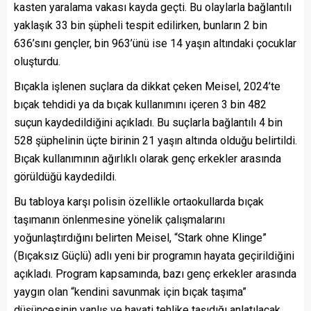
kasten yaralama vakası kayda geçti. Bu olaylarla bağlantılı
yaklaşık 33 bin şüpheli tespit edilirken, bunların 2 bin
636’sını gençler, bin 963’ünü ise 14 yaşın altındaki çocuklar
oluşturdu.
Bıçakla işlenen suçlara da dikkat çeken Meisel, 2024’te
bıçak tehdidi ya da bıçak kullanımını içeren 3 bin 482
suçun kaydedildiğini açıkladı. Bu suçlarla bağlantılı 4 bin
528 şüphelinin üçte birinin 21 yaşın altında olduğu belirtildi.
Bıçak kullanımının ağırlıklı olarak genç erkekler arasında
görüldüğü kaydedildi.
Bu tabloya karşı polisin özellikle ortaokullarda bıçak
taşımanın önlenmesine yönelik çalışmalarını
yoğunlaştırdığını belirten Meisel, “Stark ohne Klinge”
(Bıçaksız Güçlü) adlı yeni bir programın hayata geçirildiğini
açıkladı. Program kapsamında, bazı genç erkekler arasında
yaygın olan “kendini savunmak için bıçak taşıma”
düşüncesinin yanlış ve hayati tehlike taşıdığı anlatılacak.