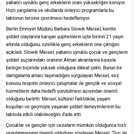
yabancı uyruklu genç erkeklerin oranı yüksekliğini koruyor.
Hızlı yargılama ve okullarda önleyici programlarla bu
tablonun tersine çevrilmesi hedefleniyor.
Berlin Emniyet Müdürü Barbara Slowik Meisel, kentte
şiddet olaylarına karışan şüphelilerin üçte birinin 21 yaşın
altında olduğunu, özellikle genç erkeklerin öne çıktığını
açıkladı. Slowik Meisel, yabancı uyruklu çocuk ve gençlerin
şiddet suçlarındaki oranının Alman akranlarına kıyasla
belirgin biçimde yüksek olduğuna dikkat çekti. Bunun bir
damgalama amacı taşımadığını vurgulayan Meisel, söz
konusu tespitin önleyici çalışmalar ile gençlik ve sosyal
hizmetlerin daha hedefli yürütülmesi açısından önemli
olduğunu belirtti. Meisel, kültürel farklılıklar, yaşam
koşulları ve geçmişte yaşanan şiddet deneyimlerinin bu
tabloda etkili olabileceğini ifade etti.
Çocuklar ve gençler için cezaların mümkün olduğunca hızlı
uygulanmasının önemli olduğunu söyleyen Meisel, “Suç ile