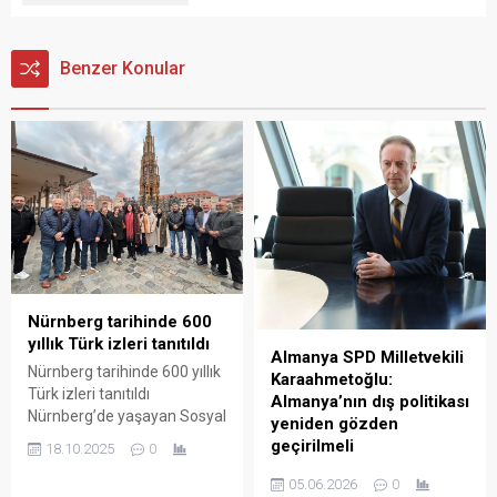
Benzer Konular
Nürnberg tarihinde 600
yıllık Türk izleri tanıtıldı
Almanya SPD Milletvekili
Nürnberg tarihinde 600 yıllık
Karaahmetoğlu:
Türk izleri tanıtıldı
Almanya’nın dış politikası
Nürnberg’de yaşayan Sosyal
yeniden gözden
ve Ekonomi Araştırmacısı
geçirilmeli
18.10.2025
0
İsmail Akpınar’ın
(BERLİN)– Almanya SPD
öncülüğünde, iş insanları
05.06.2026
0
Federal Meclis Milletvekili