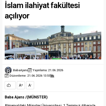
İslam ilahiyat fakültesi
açılıyor
BabaAjans
Yayınlama: 21.06.2026
Düzenleme: 21.06.2026 13:55
A
A
+
-
Baba Ajans /
(MÜNSTER)
Almanya’daki Münster Üniversitesi, 1 Temmuz itibarıyla