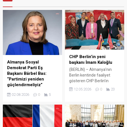
CHP Berlin’in yeni
Almanya Sosyal
başkanı İmam Kaloğlu
Demokrat Parti Eş
(BERLİN) – Almanya’nın
Başkanı Bärbel Bas:
Berlin kentinde faaliyet
“Partimizi yeniden
gösteren CHP Berlin’in
güçlendirmeliyiz”
başkanlığına İmam Kaloğlu
12.05.2026
0
23
Baba Ajans/(BERLİN)
seçildi. Genel Kurul’da birlik
02.08.2026
0
5
Almanya Sosyal Demokrat
ve dayanışma mesajı veren
Parti Eş Başkanı Bärbel Bas,
Kaloğlu, daha güçlü ve
partisi ile ilgili düşük anket
örgütlü bir CHP Berlin için
sonuçlarına rağmen
çalışacaklarını bildirdi.
hükümette sosyal
Kaloğlu, yurtdışı
politikaların korunması için
örgütlenmesi, gençlik