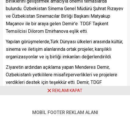
birliklerini geliştirmek amacıyla önemli temaslarda
bulundu. Özbekistan Sinema Genel Müdürü Şuhrat Rızayev
ve Özbekistan Sinemacılar Birliği Başkanı Matyakup
Maçanov ile bir araya gelen Demir’e TDGF Taşkent
Temsilcisi Dilorom Emirhanova eşlik etti.
Yapılan görüşmelerde,Türk Dünyası ülkeleri arasında kültür,
sinema ve iletişim alanlarında ortak projeler, karşılıklı
organizasyonlar ve iş birliği imkanları değerlendirildi.
Ziyaretin ardından açıklama yapan Menderes Demir,
Özbekistanlı yetkililere misafirperverlikleri ve projelere
verdikleri destek için teşekkür etti. Demir, TDGF
öncülüğünde yürütülen kültür ve sinema projelerinin T.C.
REKLAMI KAPAT
Kültür ve Turizm Bakanlığı Sinema Genel Müdürlüğü, Türk
Dünyası Belediyeler Birliği, TÜRKSOY, TİKA ve YTB’nin
destekleriyle hayata geçirildiğini belirtti. Projelerin
MOBİL FOOTER REKLAM ALANI
üniversiteler, meslek kuruluşları, sivil toplum örgütleri ve
medya kurumlarının ortaklığıyla yürütüldüğünü ifade etti.