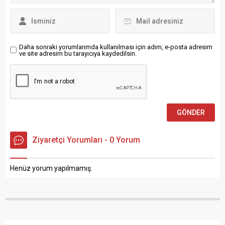
hızlı istihdama
gazetecinin fikirlerini
yönlendirmek olduğunu
şekillendiren ve onları
vurguladı. Almanya’da 1...
gazeteciliğe çeken öncü
isim olduğu belirtilerek,
“Ülkemizde haberleri...
Daha sonraki yorumlarımda kullanılması için adım, e-posta adresim
ve site adresim bu tarayıcıya kaydedilsin.
Ziyaretçi Yorumları - 0 Yorum
Henüz yorum yapılmamış.