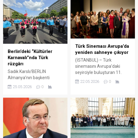
Türk Sineması Avrupa’da
Berlin’deki “Kültürler
yeniden sahneye çıkıyor
Karnavalı”nda Türk
(İSTANBUL) – Türk
rüzgârı
sinemasını Avrupa’daki
Sadık Karslı/BERLİN
seyirciyle buluşturan 11.
Almanya’nın başkenti
Kırmızı Lale Film Festivali, 29
22.05.2026
0
Berlin’de 30’uncusu
Mayıs–7 Haziran tarihleri
25.05.2026
0
düzenlenen Kültürler
arasında Hollanda’da
Karnavalı, farklı kültürlerden
düzenlenecek.
müzik, dans ve gastronomi
Amsterdam’dan
etkinlikleriyle renkli
Rotterdam’a uzanan
görüntülere sahne oldu.
festival rotasında ödüllü
Türk katılımcıların halaylar,
yapımlar, Avrupa
Roman ezgileri ve Türkçe
prömiyerleri ve uluslararası
şarkılar eşliğindeki
sinema buluşmaları