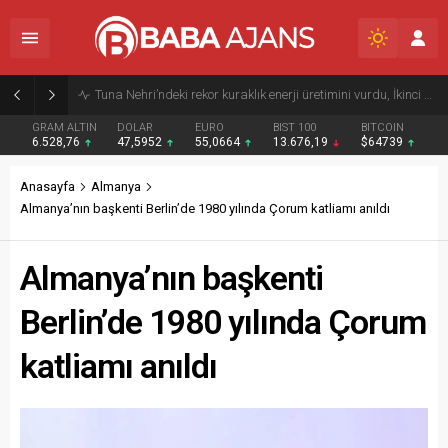
Tuna Nehri’ndeki rekor kuraklık enerji üretimini vurdu, İkinci Dünya Savaşı’ndan kalma gemi enkazlarını ortaya çıkardı
GRAM ALTIN
DOLAR
EURO
BIST 100
BITCOIN
6.528,76
47,5952
55,0664
13.676,19
$64739
Anasayfa
Almanya
Almanya’nın başkenti Berlin’de 1980 yılında Çorum katliamı anıldı
Almanya’nın başkenti
Berlin’de 1980 yılında Çorum
katliamı anıldı