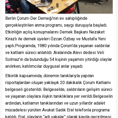
Berlin Çorum-Der Derneği’nin ev sahipliğinde
gerçekleştirilen anma programı, saygı duruşuyla başladı.
Etkinliğin açılış konuşmalarını Dernek Başkanı Nezaket
Kirazlı ile dernek üyeleri Özcan Özbay ve Mustafa Yeni
yaptı.Programda, 1980 yılında Çorum’da yaşanan saldırılar
ve katliam süreci anlatıldı. Aralarında Alevi dedesi Veli
Solmaz’ın da bulunduğu 54 kişinin yaşamını yitirdiği olaylar
anılırken, katılımcılar duygusal anlar yaşadı.
Etkinlik kapsamında, dönemin tanıklarıyla yapılan
röportajlardan oluşan yaklaşık 20 dakikalık Çorum Katliamı
belgeseli gösterildi. Belgeselde, saldırıların gelişim süreci
ve yaşanan olaylara ilişkin tanıklıklara yer verildi.Belgeselin
ardından, katliamın tanıklarından ve uzun yıllardır adalet
mücadelesi yürüten Avukat Sadık Eral telefonla programa
katıldı. Eral, olayların “adi vakalar” olarak kayda geçirilmesi