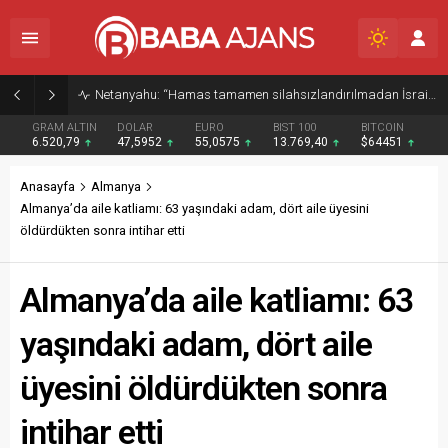
Netanyahu: “Hamas tamamen silahsızlandırılmadan İsrail Gazze’den çekilmeyecek”
GRAM ALTIN
DOLAR
EURO
BIST 100
BITCOIN
6.520,79
47,5952
55,0575
13.769,40
$64451
Anasayfa
Almanya
Almanya’da aile katliamı: 63 yaşındaki adam, dört aile üyesini
öldürdükten sonra intihar etti
Almanya’da aile katliamı: 63
yaşındaki adam, dört aile
üyesini öldürdükten sonra
intihar etti