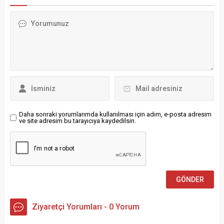
partisinin ikinci sıra adayı
Mezunları, komedyen ve
olarak yeniden seçime
ODTÜ mezunu Deniz
katılıyor. El sanatları ustası,
Göktaş’a destek amacıyla
bina teknolojisi uzmanı ve
açıklama yaptı....
deneyimli bir siyasetçi olan
Şahin, Nürnberg’i sosyal,
ekolojik ve ekonomik açıdan
güçlü bir şehir...
Daha sonraki yorumlarımda kullanılması için adım, e-posta adresim
ve site adresim bu tarayıcıya kaydedilsin.
Ziyaretçi Yorumları - 0 Yorum