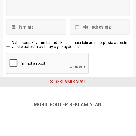
Meclis’te görev yapan
“Vesayet değil siyaset:
personelle bayramlaştı”
Kayyuma, darbeye hayır”
bilgisi verildi, ayrıca
mitinginde bir araya geldi.
bayramlaşma görüntüleri
CHP’nin 38’inci Olağan
paylaşıldı.
Kurultayı’nda...
Daha sonraki yorumlarımda kullanılması için adım, e-posta adresim
ve site adresim bu tarayıcıya kaydedilsin.
REKLAMI KAPAT
Ziyaretçi Yorumları - 0 Yorum
MOBİL FOOTER REKLAM ALANI
Henüz yorum yapılmamış.