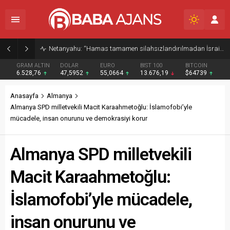
Netanyahu: “Hamas tamamen silahsızlandırılmadan İsrail Gazze’den çekilmeyecek”
GRAM ALTIN
DOLAR
EURO
BIST 100
BITCOIN
6.528,76
47,5952
55,0664
13.676,19
$64739
Anasayfa
Almanya
Almanya SPD milletvekili Macit Karaahmetoğlu: İslamofobi’yle
mücadele, insan onurunu ve demokrasiyi korur
Almanya SPD milletvekili
Macit Karaahmetoğlu:
İslamofobi’yle mücadele,
insan onurunu ve