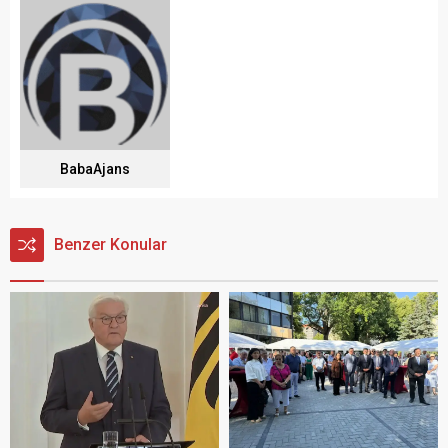
BabaAjans
Benzer Konular