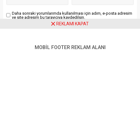
tehditlerin arttığını belirtti.
Danimarka’daki bazı
Daha sonraki yorumlarımda kullanılması için adım, e-posta adresim
havalimanlarındaki...
ve site adresim bu tarayıcıya kaydedilsin.
REKLAMI KAPAT
MOBİL FOOTER REKLAM ALANI
Ziyaretçi Yorumları - 0 Yorum
Henüz yorum yapılmamış.