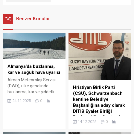
Benzer Konular
Almanya’da buzlanma,
kar ve soğuk hava uyarısı
Alman Meteoroloji Servisi
(DWD), ülke genelinde
Hristiyan Birlik Parti
buzlanma, kar ve şiddetli
(CSU), Schwarzenbach
rüzgâr nedeniyle
kentine Belediye
24.11.2025
0
oluşabilecek kaza riskine
Başkanlığına aday olarak
karşı uyarıda bulundu.
DİTİB Eyalet Birliği
Soğuk hava dalgasının
Başkanı Uğur Cankurt’u
kuzeybatıdan doğu ve
14.12.2025
0
gösterdi
güneye doğru ilerlediğini
Hristiyan Birlik Parti (CSU),
bildiren DWD, özellikle