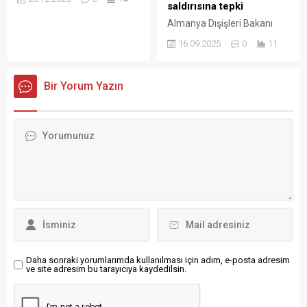
saldırısına tepki
Frank-Walter Steinmeier,
Noel mesajında Ukrayna’ya
Almanya Dışişleri Bakanı
destek ve özgürlükleri
Johann Wadephul, İsrail’in
16.09.2025
0
11
korumanın fedakârlık
Katar’ın başkenti Doha’da
gerektireceğini söyledi.
Hamas liderlerini hedef alan
Almanya Cumhurbaşkanı
hava saldırısının kabul
Bir Yorum Yazın
Frank-Walter Steinmeier,
edilemez olduğunu
Noel mesajında
belirterek, Katar’ın toprak
Ukrayna’daki savaşa ve
bütünlüğünün ihlal edildiğini
Avrupa’nın sorumluluklarına
söyledi. Der Spiegel’in
dikkat çekti. Steinmeier,
haberine göre Wadephul,
Ukrayna’ya destek olmanın
İsrail’in Katar’ın başkenti
ve özgürlükleri korumanın
Doha’da Hamas liderlerini
Almanya ve Avrupa için
hedef alan hava saldırısına
fedakârlık gerektireceğini
ilişkin“Bu saldırı sadece
belirterek “Karanlıkta bir ışık
Katar’ın egemenliğini ihlal
yanar. Bu umut, sevinç ve
etmiyor, aynı zamanda
güven verir”...
rehinelerin...
Daha sonraki yorumlarımda kullanılması için adım, e-posta adresim
ve site adresim bu tarayıcıya kaydedilsin.