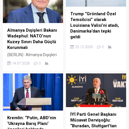
Trump “Grönland Özel
Temsilcisi” olarak
Louisiana Valisi’ni atadı,
Almanya Dışişleri Bakanı
Danimarka’dan tepki
Wadephul: NATO’nun
geldi
Kuzey Sınırı Daha Güçlü
ABD Başkanı Donald
25.12.2025
0
Korunmalı
Trump, Louisiana Valisi Jeff
(BERLİN)- Almanya Dışişleri
Landry’yi Grönland özel
Bakanı Johann Wadephul,
temsilcisi olarak atadı.
14.07.2026
0
Rusya’nın Arktik’teki askeri
Atama sonrasında
faaliyetlerinin Avrupa’nın
Danimarka’dan tepki geldi.
güvenliğini doğrudan
Dışişleri Bakanı Lars Lokke
etkilediğini belirterek
Rasmussen, “Büyükelçiyi
NATO’nun kuzey sınırında
bakanlığa çağıracağını”
savunma ve caydırıcılığın
duyurdu. ABD Başkanı
güçlendirilmesi gerektiğini
Donald Trump, Grönland
söyledi. Norveç ziyaretinde
Özel Temsilcisi ataması
güvenlik, kritik altyapı ve
yaptı. Trump, Danimarka
İYİ Parti Genel Başkanı
Kremlin: “Putin, ABD’nin
Arktik iş birliği gündeme
toprağı olan Grönland’ın,
Müsavat Dervişoğlu:
‘Ukrayna Barış Planı’
geldi. Norveç’in Bodø
“güvenlik gerekçeleri ve
“Buradan, Stuttgart’tan