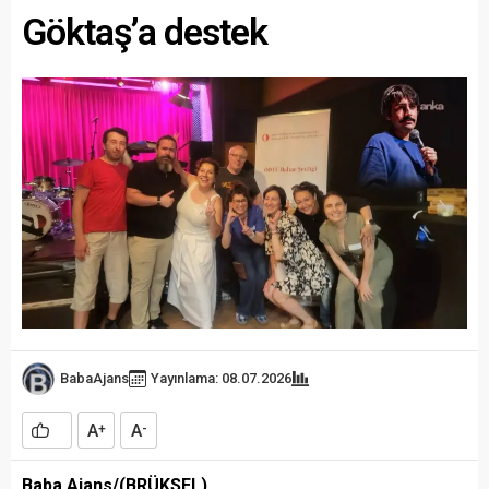
Göktaş’a destek
BabaAjans
Yayınlama: 08.07.2026
A
A
+
-
Baba Ajans/(BRÜKSEL)