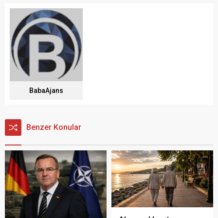
BabaAjans
Benzer Konular