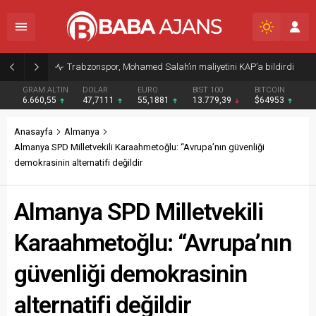
Trabzonspor, Mohamed Salah’ın maliyetini KAP’a bildirdi
GRAM ALTIN
DOLAR
EURO
BIST 100
BITCOIN
6.660,55
47,7111
55,1881
13.779,39
$64953
Anasayfa
Almanya
Almanya SPD Milletvekili Karaahmetoğlu: “Avrupa’nın güvenliği
demokrasinin alternatifi değildir
Almanya SPD Milletvekili
Karaahmetoğlu: “Avrupa’nın
güvenliği demokrasinin
alternatifi değildir