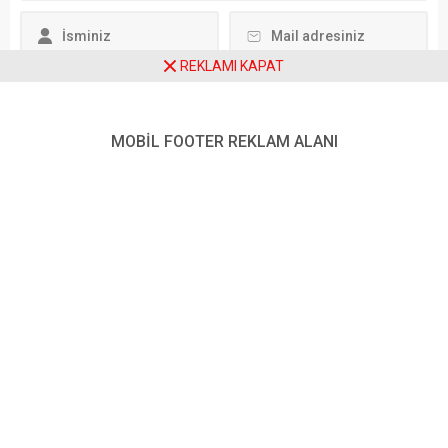
enflasyon ise sınırlı bir
gerekçesiyle nihai kararını
düşüşle yüzde 30,65...
erteledi. İşlemin bu haliyle
gerçekleşmemesi
durumunda yaklaşık 1.100
REKLAMI KAPAT
çalışanın işinin risk...
Daha sonraki yorumlarımda kullanılması için adım, e-posta adresim
ve site adresim bu tarayıcıya kaydedilsin.
MOBİL FOOTER REKLAM ALANI
Ziyaretçi Yorumları - 0 Yorum
Henüz yorum yapılmamış.