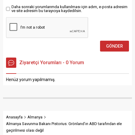
takipçisi olacağımızı
Daha sonraki yorumlarımda kullanılması için adım, e-posta adresim
ve site adresim bu tarayıcıya kaydedilsin.
duyuruyoruz” açıklamasını
yaptı....
Ziyaretçi Yorumları - 0 Yorum
Henüz yorum yapılmamış.
Anasayfa
Almanya
Almanya Savunma Bakanı Pistorius: Grönland’ın ABD tarafından ele
geçirilmesi olası değil