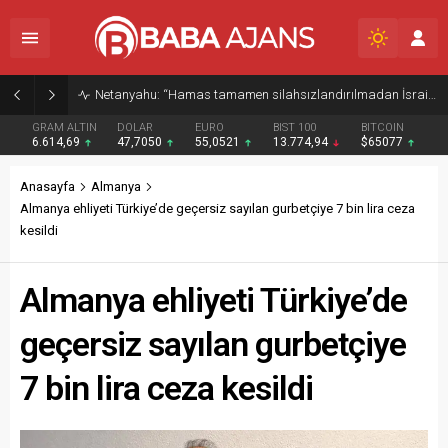
Netanyahu: “Hamas tamamen silahsızlandırılmadan İsrail Gazze’den çekilmeyecek”
GRAM ALTIN
DOLAR
EURO
BIST 100
BITCOIN
6.614,69
47,7050
55,0521
13.774,94
$65077
Anasayfa
Almanya
Almanya ehliyeti Türkiye’de geçersiz sayılan gurbetçiye 7 bin lira ceza
kesildi
Almanya ehliyeti Türkiye’de
geçersiz sayılan gurbetçiye
7 bin lira ceza kesildi