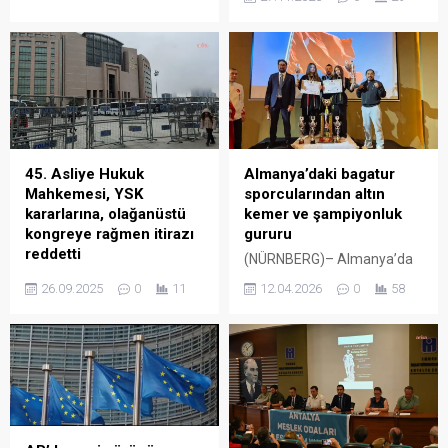
Derneği’nden Nahide Özkan,
Reutlingen kentinde bir
KESK’i ziyaret etti. KESK’ten
bakım görevlisinin sabah
ziyarete ilişkin yapılan
saatlerinde bir kadını evinde
açıklamada, “KESK Yürütme
ölü bulmasıyla başlayan
Kurulu’nun Küba heyetini
olay, kısa sürede çok daha
karşıladığı ziyarette Küba’ya
geniş bir vahşetin ortaya
60 yıldır haksız biçimde
çıkmasına yol açtı. Polis ve
uygulanan ablukanın
Tübingen Savcılığı
kaldırılması, ABD
tarafından yapılan
45. Asliye Hukuk
Almanya’daki bagatur
saldırganlığına karşı
açıklamaya göre, 63
Mahkemesi, YSK
sporcularından altın
dayanışma, sendikal ve
yaşındaki adam, dört aile
kararlarına, olağanüstü
kemer ve şampiyonluk
siyasal sürece ilişkin son
üyesini öldürdü, ardından
kongreye rağmen itirazı
gururu
gelişmeler hakkında görüş...
intihar etti. Almanya’nın
reddetti
(NÜRNBERG)– Almanya’da
Reutlingen kentinde, 63...
CHP İstanbul İl Başkanlığı’na
faaliyet gösteren Bagatur
26.09.2025
0
11
12.04.2026
0
58
kayyum atanmasıyla
Akademi sporcuları,
sonuçlanan 2 Eylül
Antalya’da düzenlenen 4.
tarihli İstanbul 45. Asliye
AIKO Açık Dünya
Hukuk Mahkemesi kararına
Şampiyonası’nda önemli
yapılan itirazlar aynı
başarılara imza attı.
mahkemede yapılacak
Yarışmalarda bir sporcu
duruşma ile görüşüldü.
dünya şampiyonu olarak
Mahkeme, YSK’nın Anayasa
altın kemer kazanırken, bir