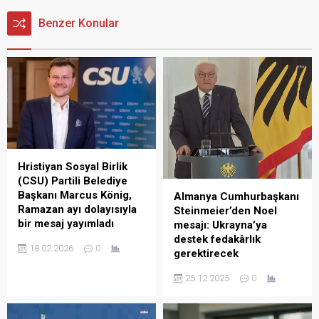
Benzer Konular
Hristiyan Sosyal Birlik
(CSU) Partili Belediye
Başkanı Marcus König,
Almanya Cumhurbaşkanı
Ramazan ayı dolayısıyla
Steinmeier’den Noel
bir mesaj yayımladı
mesajı: Ukrayna’ya
destek fedakârlık
Almanya’nın Nürnberg
18.02.2026
0
gerektirecek
kentinin Büyükşehir
Belediye Başkanı Marcus
Almanya Cumhurbaşkanı
25.12.2025
0
König, Ramazan ayı
Frank-Walter Steinmeier,
vesilesiyle yayımladığı
Noel mesajında Ukrayna’ya
mesajda Müslümanlara
destek ve özgürlükleri