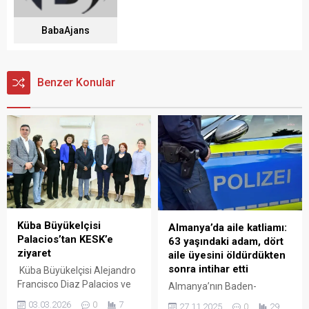
BabaAjans
Benzer Konular
Küba Büyükelçisi
Almanya’da aile katliamı:
Palacios’tan KESK’e
63 yaşındaki adam, dört
ziyaret
aile üyesini öldürdükten
sonra intihar etti
Küba Büyükelçisi Alejandro
Francisco Diaz Palacios ve
Almanya’nın Baden-
Jose Marti Küba Dostluk
Württemberg eyaletinin
03.03.2026
0
7
27.11.2025
0
29