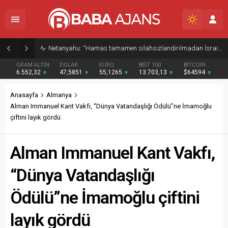
Netanyahu: “Hamas tamamen silahsızlandırılmadan İsrail Gazze’den çekilmeyecek”
GRAM ALTIN
DOLAR
EURO
BIST 100
BITCOIN
6.552,32
47,5851
55,1265
13.703,13
$64594
Anasayfa
Almanya
Alman Immanuel Kant Vakfı, “Dünya Vatandaşlığı Ödülü”ne İmamoğlu
çiftini layık gördü
Alman Immanuel Kant Vakfı,
“Dünya Vatandaşlığı
Ödülü”ne İmamoğlu çiftini
layık gördü