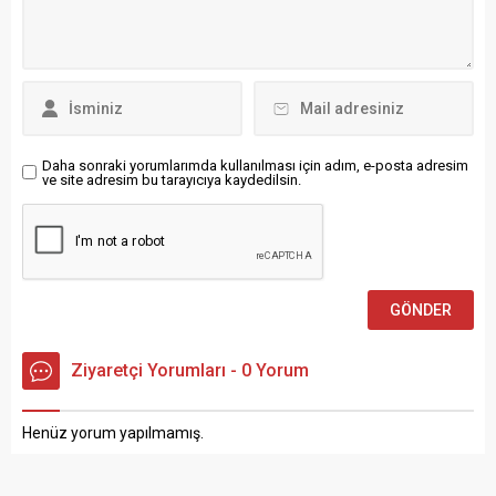
kurulmuş olan “Enquete
başlayarak Siegestor
Komisyon (Anket
yönüne doğru devam etti.
komisyonu)” ilk toplantısını
Yüzlerce kişi, ellerinde Türk
yaptı. Komisyon, 2027 yılı
bayraklarıyla “Yaşasın
ortasına kadar gelecekteki
Cumhuriyet!” sloganları attı.
krizler için öneriler içeren
Katılımcılar, Cumhuriyet’in
bir...
102. yılına yakışan bir birlik
ve...
Daha sonraki yorumlarımda kullanılması için adım, e-posta adresim
ve site adresim bu tarayıcıya kaydedilsin.
Ziyaretçi Yorumları - 0 Yorum
Henüz yorum yapılmamış.