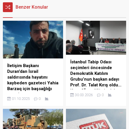
Benzer Konular
İstanbul Tabip Odası
İletişim Başkanı
seçimleri öncesinde
Duran’dan İsrail
Demokratik Katılım
saldırısında hayatını
Grubu’nun başkan adayı
kaybeden gazeteci Yahia
Prof. Dr. Talat Kırış oldu…
Barzaq için başsağlığı
Kırış: “Önceliğimiz daha
mesajı
30.03.2026
0
fazla hekimle
01.10.2025
0
İletişim Başkanı Burhanettin
kucaklaşmak olacak”
Duran, İsrail saldırısında
İstanbul Tabip
hayatını kaybeden TRT
Odası’nın (İTO) 19 Nisan’da
adına Gazze’den yayın
gerçekleşecek seçim öncesi
yapan serbest gazeteci
Demokratik Katılım