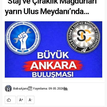
“Staj ve Çıraklık Mağdurları”
yarın Ulus Meydanı’nda…
BabaAjans
Yayınlama: 09.05.2026
A
A
+
-