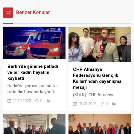
Benzer Konular
Berlin’de şömine patladı
CHP Almanya
ve bir kadın hayatını
Federasyonu Gençlik
kaybetti
Kolları’ndan dayanışma
Berlin’de şömine patladı ve
mesajı
bir kadın hayatını kaybetti
(KÖLN)- CHP Almanya
Berlin’in Neukölln ilçesine
Federasyonu Gençlik Kolları
22.10.2025
0
15.05.2026
0
bağlı Buckow semtinde bir
temsilcileri ile CHP İstanbul İl
evde meydana gelen
Gençlik Kolları Başkanı
patlamada bir kadın
Erdem Kara, Köln’de
yaşamını yitirdi, sekiz kişi
düzenlenen etkinlikte bir
yaralandı. Berlin
araya gelerek Türkiye’deki
Emniyeti’nden yapılan