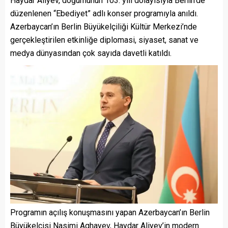
Haydar Aliyev, doğumunun 103. yılı dolayısıyla Berlin’de
düzenlenen “Ebediyet” adlı konser programıyla anıldı.
Azerbaycan’ın Berlin Büyükelçiliği Kültür Merkezi’nde
gerçekleştirilen etkinliğe diplomasi, siyaset, sanat ve
medya dünyasından çok sayıda davetli katıldı.
Programın açılış konuşmasını yapan Azerbaycan’ın Berlin
Büyükelçisi Nasimi Aghayev, Haydar Aliyev’in modern