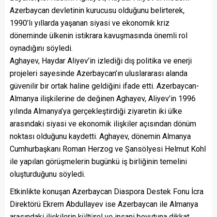
Azerbaycan devletinin kurucusu olduğunu belirterek,
1990’lı yıllarda yaşanan siyasi ve ekonomik kriz
döneminde ülkenin istikrara kavuşmasında önemli rol
oynadığını söyledi.
Aghayev, Haydar Aliyev’in izlediği dış politika ve enerji
projeleri sayesinde Azerbaycan’ın uluslararası alanda
güvenilir bir ortak haline geldiğini ifade etti. Azerbaycan-
Almanya ilişkilerine de değinen Aghayev, Aliyev’in 1996
yılında Almanya’ya gerçekleştirdiği ziyaretin iki ülke
arasındaki siyasi ve ekonomik ilişkiler açısından dönüm
noktası olduğunu kaydetti. Aghayev, dönemin Almanya
Cumhurbaşkanı Roman Herzog ve Şansölyesi Helmut Kohl
ile yapılan görüşmelerin bugünkü iş birliğinin temelini
oluşturduğunu söyledi.
Etkinlikte konuşan Azerbaycan Diaspora Destek Fonu İcra
Direktörü Ekrem Abdullayev ise Azerbaycan ile Almanya
arasındaki ilişkilerin kültürel ve insani boyutuna dikkat