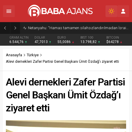
Netanyahu: “Hamas tamamen silahsızlandırılmadan İsrail Gazze’den çekilmeyecek”
GRAM ALTIN
DOLAR
EURO
BIST 100
BITCOIN
6.544,76
47,7013
55,0086
13.798,82
$64278
Anasayfa
Türkiye
Alevi dernekleri Zafer Partisi Genel Başkanı Ümit Özdağ’ı ziyaret etti
Alevi dernekleri Zafer Partisi
Genel Başkanı Ümit Özdağ’ı
ziyaret etti