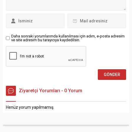
Genel Başkan Yardımcısı
kenti Nürnberg Havalimanı
Gamze Taşçıer, “Milyonların
Genel Müdürü Dr. Michael
gözünün önünde, davanın
Hupe, elde...
sonucunu garanti altına
almak için siyasi irade açıkça
devreye girmiştir. İstinaf
Daha sonraki yorumlarımda kullanılması için adım, e-posta adresim
Mahkemesi’nin bugün
ve site adresim bu tarayıcıya kaydedilsin.
verdiği...
Ziyaretçi Yorumları - 0 Yorum
Henüz yorum yapılmamış.