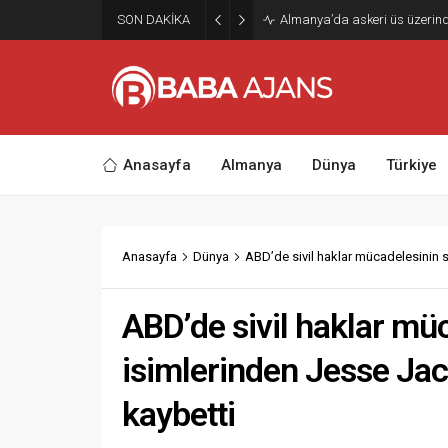
SON DAKİKA
Almanya’da askeri üs üzerinde
Anasayfa
Almanya
Dünya
Türkiye
Anasayfa
Dünya
ABD’de sivil haklar mücadelesinin 
ABD’de sivil haklar mü
isimlerinden Jesse Jac
kaybetti