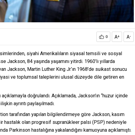
A
A
0
+
-
imlerinden, siyahi Amerikalıların siyasal temsili ve sosyal
 Jackson, 84 yaşında yaşamını yitirdi. 1960’lı yıllarda
ayan Jackson, Martin Luther King Jr.’ın 1968’de suikast sonucu
iyasi ve toplumsal taleplerini ulusal düzeyde dile getiren en
lı açıklamayla doğrulandı. Açıklamada, Jackson’ın “huzur içinde
ilişkin ayrıntı paylaşılmadı.
ion tarafından yapılan bilgilendirmeye göre Jackson, kasım
ir hastalık olan progresif supranükleer palsi (PSP) nedeniyle
nda Parkinson hastalığına yakalandığını kamuoyuna açıklamıştı.