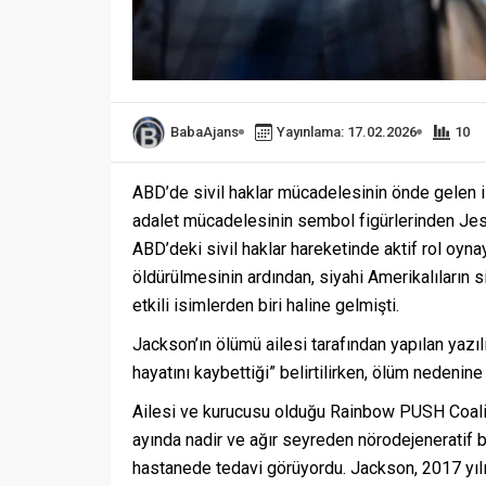
BabaAjans
Yayınlama: 17.02.2026
10
ABD’de sivil haklar mücadelesinin önde gelen is
adalet mücadelesinin sembol figürlerinden Jesse
ABD’deki sivil haklar hareketinde aktif rol oyn
öldürülmesinin ardından, siyahi Amerikalıların s
etkili isimlerden biri haline gelmişti.
Jackson’ın ölümü ailesi tarafından yapılan yazı
hayatını kaybettiği” belirtilirken, ölüm nedenine 
Ailesi ve kurucusu olduğu Rainbow PUSH Coalit
ayında nadir ve ağır seyreden nörodejeneratif b
hastanede tedavi görüyordu. Jackson, 2017 yılı