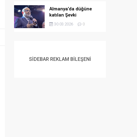
Almanya’da düğüne
katılan Şevki
Yılmaz’dan gençlere
30.03.2026
0
evlilik çağrısı:
Müslüman gençlerin
flört etme ve
evlenmeme lüksü yok
SİDEBAR REKLAM BİLEŞENİ