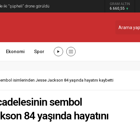
GRAM ALTIN
 iki “şüpheli” drone görüldü
6.660,55
Ekonomi
Spor
sembol isimlerinden Jesse Jackson 84 yaşında hayatını kaybetti
cadelesinin sembol
kson 84 yaşında hayatını