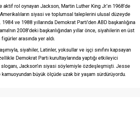
de aktif rol oynayan Jackson, Martin Luther King Jr.’ın 1968’de
Amerikalıların siyasi ve toplumsal taleplerini ulusal düzeyde
ldi. 1984 ve 1988 yıllarında Demokrat Parti’den ABD başkanlığına
ama’nın 2008’deki başkanlığından yıllar önce, siyahilerin en üst
igürler arasında yer aldı.
ımıyla, siyahiler, Latinler, yoksullar ve işçi sınıfını kapsayan
ellikle Demokrat Parti kurultaylarında yaptığı etkileyici
” sloganı, Jackson’ın siyasi söylemiyle özdeşleşmişti. Jesse
yle kamuoyundan büyük ölçüde uzak bir yaşam sürdürüyordu.