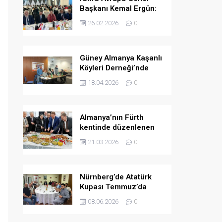
Başkanı Kemal Ergün:
Müslümanlara yönelik
26.02.2026
0
ön yargılar arttı.
Güney Almanya Kaşanlı
Köyleri Derneği’nde
yeni yönetim belirlendi
18.04.2026
0
Almanya’nın Fürth
kentinde düzenlenen
bayramlaşma
21.03.2026
0
programında birlik ve
dayanışma mesajları
verildi
Nürnberg’de Atatürk
Kupası Temmuz’da
düzenlenecek
08.06.2026
0