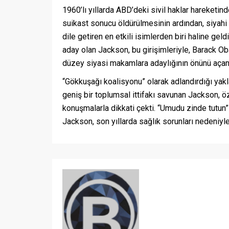
1960’lı yıllarda ABD’deki sivil haklar hareketin
suikast sonucu öldürülmesinin ardından, siyahi 
dile getiren en etkili isimlerden biri haline ge
aday olan Jackson, bu girişimleriyle, Barack Ob
düzey siyasi makamlara adaylığının önünü açan f
“Gökkuşağı koalisyonu” olarak adlandırdığı yaklaş
geniş bir toplumsal ittifakı savunan Jackson, öz
konuşmalarla dikkati çekti. “Umudu zinde tutun
Jackson, son yıllarda sağlık sorunları nedeni