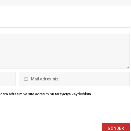
t ve askeri planlamalarını
“Türkiye-Mısır-Pakistan-Suudi
işlettiğini ve planlamaların
Arabistan Dışişleri Bakanları
26’ya kadar sürebileceğini
Toplantısı” kapsamında gittiği
Politico’nun haberine göre,
Pakistan’da Başbakan Şahbaz Şerif
kez Komutanlığı
tarafından kabul edildiği bildirildi.
), Florida eyaletinin
ehrindeki karargaha ek
tihbarat görevlileri talep
osta adresim ve site adresim bu tarayıcıya kaydedilsin.