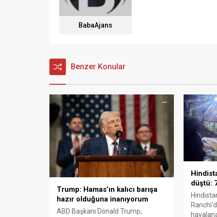
BabaAjans
Benzer Konular
Hindist
düştü: 7
Trump: Hamas’ın kalıcı barışa
Hindista
hazır olduğuna inanıyorum
Ranchi’d
ABD Başkanı Donald Trump,
havalan