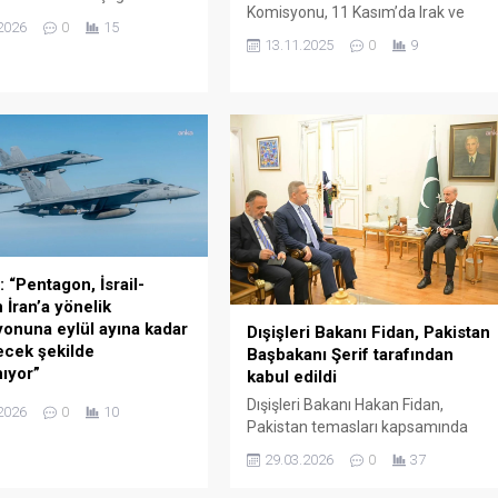
Komisyonu, 11 Kasım’da Irak ve
sonucu uçaktaki 7 kişi
2026
0
15
Kürdistan Bölgesi’nde
kaybetti. Hindistan
13.11.2025
0
9
gerçekleştirilen parlamento
 India Today’in haberine
seçimlerinin ilk resmi sonuçlarını
kililer, hava ambulansının
başkent Bağdat’ta düzenlediği
i akşamı kalkıştan kısa
basın toplantısıyla duyurdu.
ra Jharkhand eyaletine
Komisyon, 11 Kasım’da
atra bölgesinde düştüğünü
gerçekleştirilen seçimlerde katılım
 İlk etapta bir kişinin öldüğü
oranının yüzde 56,11 olduğunu
se de Chatra Bölge Komiseri
bildirdi. Yayımlanan sonuçlara göre,
ree...
Başbakan Muhammed Şiya es-
Sudani’nin liderliğini yaptığı İmar ve
Kalkınma Koalisyonu en fazla oyu...
: “Pentagon, İsrail-
 İran’a yönelik
onuna eylül ayına kadar
Dışişleri Bakanı Fidan, Pakistan
ecek şekilde
Başbakanı Şerif tarafından
nıyor”
kabul edildi
ezli Politico gazetesi,
Dışişleri Bakanı Hakan Fidan,
2026
0
10
ş Bakanlığı’nın
Pakistan temasları kapsamında
n), Washington’un İsrail ile
Başbakan Şahbaz Şerif tarafından
29.03.2026
0
37
başlatacağı uzun süreli İran
kabul edildi. Bakanlıktan yapılan
onuna hazırlık kapsamında
açıklamada, Dışişleri Bakanı Fidan’ın