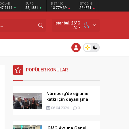
DOLAR
EURO
BIST 100
BITCOIN
47,7111
55,1881
13.779,39
$64871
İstanbul,
26
°C
Açık
POPÜLER KONULAR
Nürnberg’de eğitime
katkı için dayanışma
kahvaltısı
06.04.2026
0
IGMG Avrupa Genel