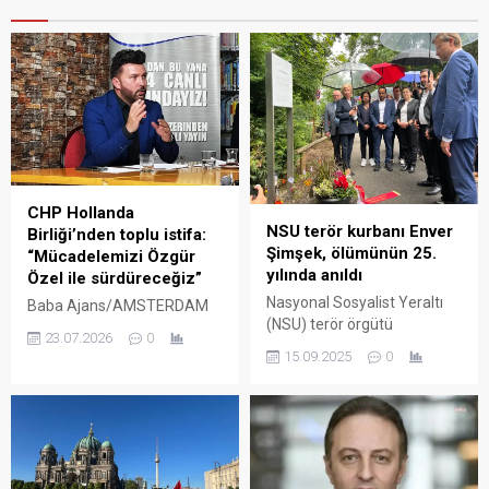
CHP Hollanda
NSU terör kurbanı Enver
Birliği’nden toplu istifa:
Şimşek, ölümünün 25.
“Mücadelemizi Özgür
yılında anıldı
Özel ile sürdüreceğiz”
Nasyonal Sosyalist Yeraltı
Baba Ajans/AMSTERDAM
(NSU) terör örgütü
CHP Hollanda Birliği Başkanı
23.07.2026
0
tarafından 9 Eylül 2000’de
Murat Han Gedikli ve
15.09.2025
0
Nürnberg’de çiçek sattığı
yönetim kurulu, CHP
mobil standında başından
üyeliğinden istifa ettiklerini
vurularak öldürülen Enver
açıkladı. Gedikli, CHP
Şimşek, ölümünün 25.
Hollanda Birliği’nin
yılında cinayetin işlendiği
çalışmalarını sürdüreceğini,
yerde anıldı. Anma töreni bir
ancak siyasi mücadelelerine