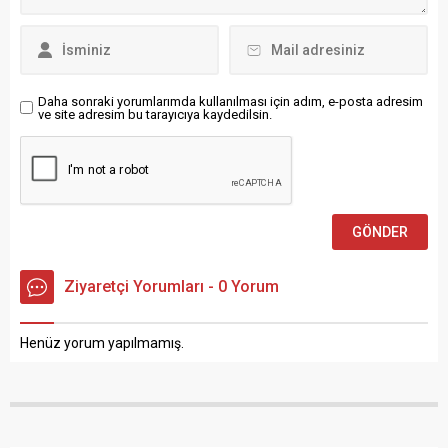
soruşturmamız devam
“Bir sonraki büyük ayrışma:
ediyor” dedi. Lathion, olayda
Yapay zeka ülkeler
ölü ve yaralıların
arasındaki eşitsizliği neden
bulunduğunu doğruladı.
artırabilir?”...
Sözcü,...
Daha sonraki yorumlarımda kullanılması için adım, e-posta adresim
ve site adresim bu tarayıcıya kaydedilsin.
Ziyaretçi Yorumları - 0 Yorum
Henüz yorum yapılmamış.