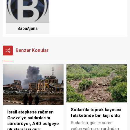
BabaAjans
Benzer Konular
Sudan’da toprak kayması
İsrail ateşkese rağmen
felaketinde bin kişi öldü
Gazze’ye saldırılarını
Sudan’da, günler süren
sürdürüyor, ABD bölgeye
yoğun yağmurun ardından
uluslararası güç