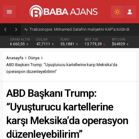
Trabzonspor, Mohamed Salah’ın maliyetini KAP’a bildirdi
GRAM ALTIN
DOLAR
EURO
BIST 100
BITCOIN
6.660,55
47,7111
55,1881
13.779,39
$64929
Anasayfa
Dünya
ABD Başkanı Trump: “Uyuşturucu kartellerine karşı Meksika’da
operasyon düzenleyebilirim”
ABD Başkanı Trump:
“Uyuşturucu kartellerine
karşı Meksika’da operasyon
düzenleyebilirim”