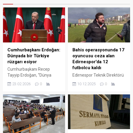
Cumhurbaşkanı Erdoğan:
Bahis operasyonunda 17
Dünyada bir Türkiye
oyuncusu ceza alan
rüzgarı esiyor
Edirnespor’da 12
futbolcu kaldı
Cumhurbaşkanı Recep
Tayyip Erdoğan, “Dünya
Edirnespor Teknik Direktörü
sisteminde şiddetli
Ümit Tütünci, bahis
23.02.2026
0
10.12.2025
0
depremlerin yaşandığı
operasyonunda 17
günümüzde Türkiye’nin
sporcunun ceza aldığını,
yegane amacı dostlarının
takımda 12 futbolcunun
sayısını artırmak, yeni
kaldığını söyledi. Tütünci,
dostlar kazanmaktır.
“13-14 kişi antrenman
Anlaşmazlıklardan
yapıyoruz. Şu an sadece 12
düşmanlık üretmek
oyuncumuz kaldı. Oyuncu
gayretinde değiliz. İhtilafları
sıkıntısını gidermekle alakalı