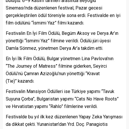
buluştu. 6–9 Kasım tarihleri arasında Beyoğlu
Sineması’nda düzenlenen festival, Pazar gecesi
gerçekleştirilen ödül töreniyle sona erdi. Festivalde en iyi
film ödülünü “İsmimi Yaz” filmi kazandı.
Festivalin En İyi Film Ödülü, Begüm Aksoy ve Derya Ar’ın
yönettiği “İsmimi Yaz” filmine verildi. Ödülü jüri üyesi
Damla Sönmez, yönetmen Derya Ar’a takdim etti.
En İyi İlk Film Ödülü, Bulgar yönetmen Lina Pavlova’nın
“The Journey of Matress” filmine giderken, Seyirci
Ödülü’nü Çamran Azizoğlu’nun yönettiği “Kravat
(Tie)” kazandı.
Festivalin Mansiyon Ödülleri ise Türkiye yapımı “Tavuk
Suyuna Çorba”, Bulgaristan yapımı “Cats No Have Roots”
ve Hırvatistan yapımı “Rahlo” filmlerine verildi.
Festivalde bu yıl ilk kez düzenlenen Yapay Zeka Yarışması
da dikkat çekti. Yunanistan’dan Yrd. Doç. Panagiotis