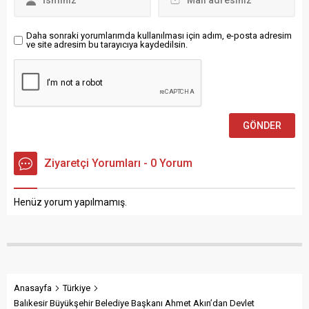
adımları atma
konusundaki
isteksizliğini
Daha sonraki yorumlarımda kullanılması için adım, e-posta adresim
görmek üzücü.
ve site adresim bu tarayıcıya kaydedilsin.
Çeşitli
sebeplerden
dolayı AB’nin
genişleme
politikası yeniden
ivme kazanmış
durumda, fakat...
Ziyaretçi Yorumları - 0 Yorum
Henüz yorum yapılmamış.
Anasayfa
Türkiye
Balıkesir Büyükşehir Belediye Başkanı Ahmet Akın’dan Devlet