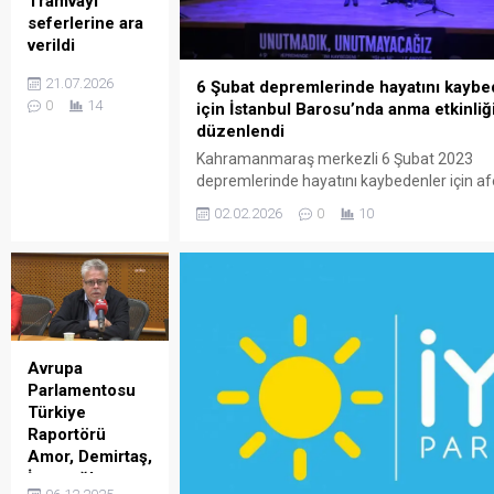
Tramvayı
başlayarak, 14
seferlerine ara
Kasım Cuma
verildi
günü Ordu,
(ANTALYA) –
Giresun, Sivas ve
21.07.2026
6 Şubat depremlerinde hayatını kaybe
Antalya
Tokat çevreleri ile
0
14
için İstanbul Barosu’nda anma etkinliğ
Büyükşehir
Samsun ve
düzenlendi
Belediyesi Ulaşım
Kayseri’nin
Kahramanmaraş merkezli 6 Şubat 2023
Dairesi Başkanı
doğusunda yerel
depremlerinde hayatını kaybedenler için afe
Nurettin Şengül,
olarak kuvvetli
yıl dönümü nedeniyle İstanbul Barosu’nda
1999’da hizmete
olması bekleniyor.
02.02.2026
0
10
programı düzenlendi. Kahramanmaraş mer
giren ve
Yağışların genel
ilde yıkıma neden olan 6 Şubat 2023 depre
Zerdalilik-Müze
olarak...
3’üncü yıl dönümü… Binlerce kişinin hayatın
arasında hizmet
kaybettiği ve yaralandığı afete ilişkin kayıp y
veren 1957
bugün İstanbul Barosu’nda anma programı
model Nostalji
düzenledi. Sunuculuğunu...
Tramvayı
seferlerine son
Avrupa
dönemdeki teknik
Parlamentosu
arızalar ve
Türkiye
kazalar nedeniyle
Raportörü
ara verildiğini
Amor, Demirtaş,
açıkladı. Antalya
İmamoğlu,
Büyükşehir