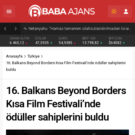
Netanyahu: “Hamas tamamen silahsızlandırılmadan İsrail Gazze’den çekilmeyecek”
GRAM ALTIN
DOLAR
EURO
BIST 100
BITCOIN
6.465,12
47,5935
54,9385
13.798,82
$64582
Anasayfa
Türkiye
16. Balkans Beyond Borders Kısa Film Festivali’nde ödüller sahiplerini
buldu
16. Balkans Beyond Borders
Kısa Film Festivali’nde
ödüller sahiplerini buldu