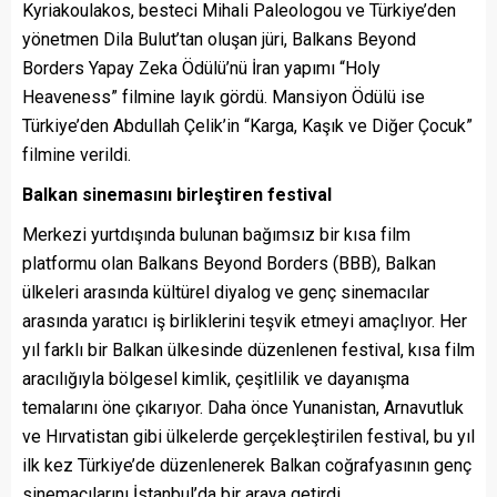
Kyriakoulakos, besteci Mihali Paleologou ve Türkiye’den
yönetmen Dila Bulut’tan oluşan jüri, Balkans Beyond
Borders Yapay Zeka Ödülü’nü İran yapımı “Holy
Heaveness” filmine layık gördü. Mansiyon Ödülü ise
Türkiye’den Abdullah Çelik’in “Karga, Kaşık ve Diğer Çocuk”
filmine verildi.
Balkan sinemasını birleştiren festival
Merkezi yurtdışında bulunan bağımsız bir kısa film
platformu olan Balkans Beyond Borders (BBB), Balkan
ülkeleri arasında kültürel diyalog ve genç sinemacılar
arasında yaratıcı iş birliklerini teşvik etmeyi amaçlıyor. Her
yıl farklı bir Balkan ülkesinde düzenlenen festival, kısa film
aracılığıyla bölgesel kimlik, çeşitlilik ve dayanışma
temalarını öne çıkarıyor. Daha önce Yunanistan, Arnavutluk
ve Hırvatistan gibi ülkelerde gerçekleştirilen festival, bu yıl
ilk kez Türkiye’de düzenlenerek Balkan coğrafyasının genç
sinemacılarını İstanbul’da bir araya getirdi.